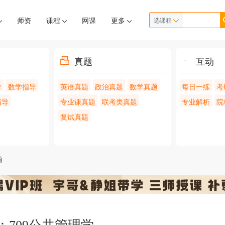
师资
课程
网课
更多
选课程
真题
互动
导
数学指导
英语真题
政治真题
数学真题
每日一练
考
指导
专业课真题
联考类真题
专业解析
院
复试真题
题