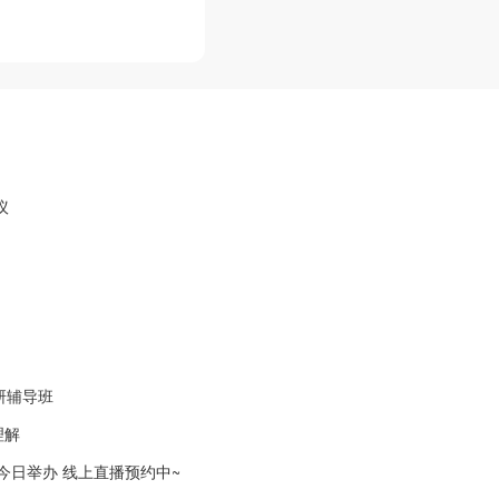
议
研辅导班
理解
会今日举办 线上直播预约中~