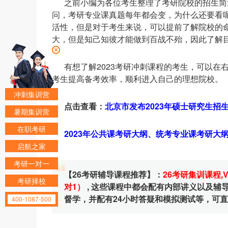
之前小编为各位考生整理了考研院校的招生简
问，考研专业课真题每年都会变，为什么还要看
活性，但是对于考生来说，可以提前了解院校的
大，但是知己知彼才能做到百战不殆，因此了解
有想了解2023考研冲刺课程的考生，可以
考生提高备考效率，顺利进入自己的理想院校。
冲刺集训营
点击查看：
北京市发布2023年硕士研究生招
暑期集训营
在职考研
2023年公共课考研大纲、统考专业课考研大
启航之家
考研一对一
【26考研辅导课程推荐】：
26考研集训课程
,
考研择校
对1）
, 这些课程中都会配有内部讲义以及
督学，并配有24小时答疑和模拟测试等，可
400-1087-500