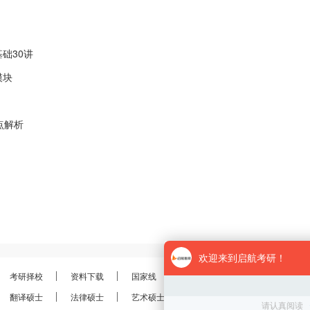
础30讲
模块
点解析
考研择校
资料下载
国家线
分数线
报录比
考研
翻译硕士
法律硕士
艺术硕士
金融硕士
会计硕士