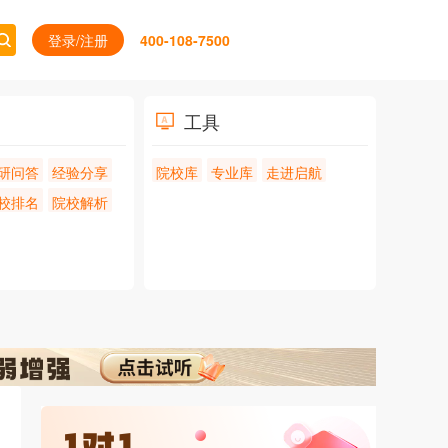
登录/注册
400-108-7500
工具
研问答
经验分享
院校库
专业库
走进启航
校排名
院校解析