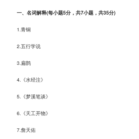
一、名词解释(每小题5分，共7小题，共35分)
1.青铜
2.五行学说
3.扁鹊
4.《水经注》
5.《梦溪笔谈》
6.《天工开物》
7.詹天佑