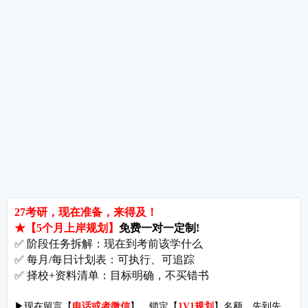
热词推荐
招生简章
专业目录
院校排名
考研择校
备考推荐
英语真题
政治真题
数学真题
翻译硕士
考研关注
考研动态
考研常识
报名攻略
考研分数
考研辅导
北京分校
济南分校
徐州分校
沧州分校
热门院校
南京师范大学
苏州大学
华东师范大学
友情链接
集团分站
专业课子站
考研工具
启航教育官网
计算机子站
研招网
启航教育集训
经济学子站
课程库
启航教育网课
管理学子站
视频库
集团网站
教育学子站
师资库