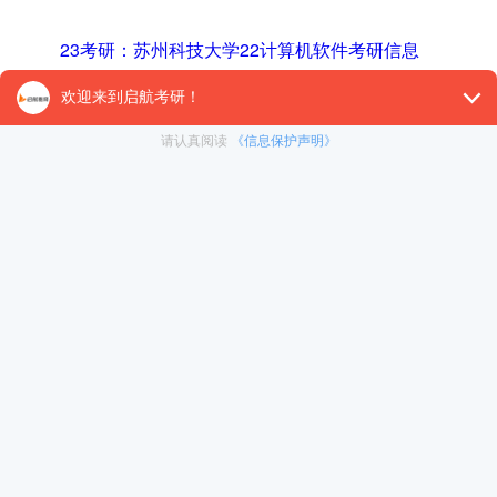
23考研：苏州科技大学22计算机软件考研信息
河北工程大学硕士研究生招生考试初试科目考试大纲
哈尔滨商业大学434国际商务基础考研考什么？有哪些
【26考研辅导课程推荐】：
26考研集训课程
,
VIP领学计
对1）
, 这些课程中都会配有内部讲义以及辅导书和资
督学，并配有24小时答疑和模拟测试等，可直接咨询在
冲刺集训营
免责声明：本平台部分帖子来源于网络整理，不对事件的真
为准。 如果本站文章侵犯到您的权利，请联系我们（400-10
暑期集训营
在职考研