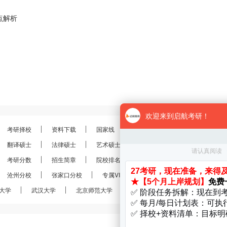
点解析
考研择校
资料下载
国家线
分数线
报录比
考研
翻译硕士
法律硕士
艺术硕士
金融硕士
会计硕士
考研分数
招生简章
院校排名
考研真题
经验分享
沧州分校
张家口分校
专属VIP
VIP定制
28考研
大学
武汉大学
北京师范大学
南京大学
南开大学