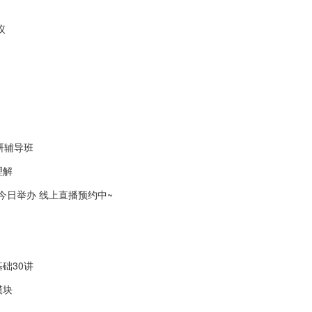
议
研辅导班
理解
会今日举办 线上直播预约中~
础30讲
模块