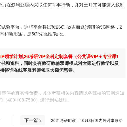
势力在叙利亚境内采取任何军事行动，并对土耳其可能进入叙利
试验平台，这些平台将试验26GHz(吉赫兹)频段的5G网络，2
率和新用途，是5G“先驱性”频段。
VIP领学计划
,
26考研VIP全科定制套餐（公共课VIP＋专业课1
辅导书和资料，同时会有教研教辅双师模式对大家进行教学以及
直接咨询在线客服老师领取大额优惠券。
对事件的真实性负责，具体考研相关内容请以各院校的官网通知
00-108-7500）进行删帖处理。
下一篇 >
”
2021考研时政：10月8日国内外时事政治