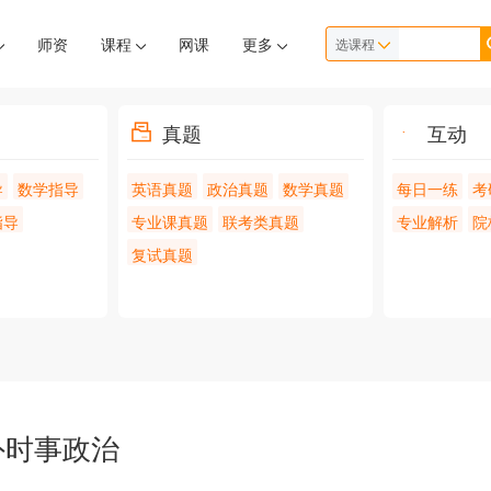
师资
课程
网课
更多
选课程
真题
互动
导
数学指导
英语真题
政治真题
数学真题
每日一练
考
指导
专业课真题
联考类真题
专业解析
院
复试真题
内外时事政治