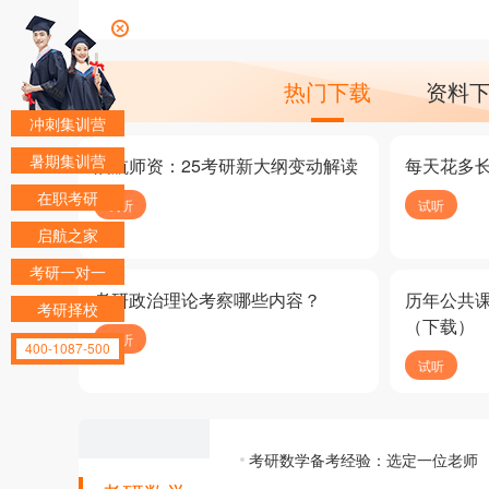
热门下载
资料
冲刺集训营
暑期集训营
启航师资：25考研新大纲变动解读
每天花多
在职考研
试听
试听
启航之家
考研一对一
考研政治理论考察哪些内容？
历年公共
考研择校
（下载）
试听
400-1087-500
试听
考研数学备考经验：选定一位老师