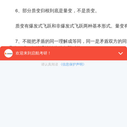
6、部分质变归根到底是量变，不是质变。
质变有爆发式飞跃和非爆发式飞跃两种基本形式。量变
7、不能把矛盾的同一理解成等同，同一是矛盾双方的同
具体形式，如错误地认为斗争即对抗。
8、矛盾斗争性的无条件性，不是讲矛盾双方的斗争不
在任何条件下都存在，但斗争的具体形式受不同条件的制约
9、矛盾普遍性和特殊性的关系不同于整体和部分的关系
部分构成，但整体具有部分所没有的新功能，已经超出部分
10、“事物既然是永恒发展的，就不存在静止或者倒退
种状态。相对静止或者倒退也是运动变化的形式。