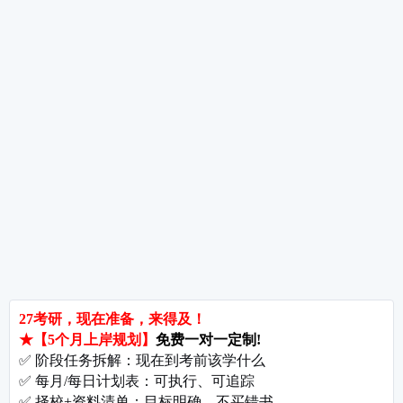
考研数学全年备考经验分享
热词推荐
招生简章
专业目录
院校排名
考研择校
备考推荐
英语真题
政治真题
数学真题
翻译硕士
考研关注
考研动态
考研常识
报名攻略
考研分数
考研辅导
北京分校
济南分校
徐州分校
沧州分校
热门院校
南京师范大学
苏州大学
华东师范大学
友情链接
集团分站
专业课子站
考研工具
启航教育官网
计算机子站
研招网
启航教育集训
经济学子站
课程库