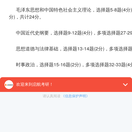
毛泽东思想和中国特色社会主义理论，选择题5-8题(4分)，多
分)，共计24分。
中国近代史纲要，选择题9-12题(4分)，多项选择题27-29
思想道德与法律基础，选择题13-14题(2分)，多项选择题30
时事政治，选择题15-16题(2分)，多项选择题32-33题(4
时事政治大多考察这一年发生的主要国内和国际事件!所
不看!需要看的是十月十一月出的时事政治的各种小本子!
跟高中学的政治、历史不一样吗？比高中政治更注重时
取和概括能力，考研也强调这点。考研政治更看重对学生党
察。毛中特与形势与政策结合起来考察。不能因为自己是文