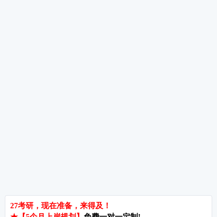
考研数学高分考生备考经验分享
考研数学备考重点及规划
考研数学全年备考经验分享
热词推荐
招生简章
专业目录
院校排名
考研择校
备考推荐
英语真题
政治真题
数学真题
翻译硕士
考研关注
考研动态
考研常识
报名攻略
考研分数
考研辅导
北京分校
济南分校
徐州分校
沧州分校
热门院校
南京师范大学
苏州大学
华东师范大学
友情链接
集团分站
专业课子站
考研工具