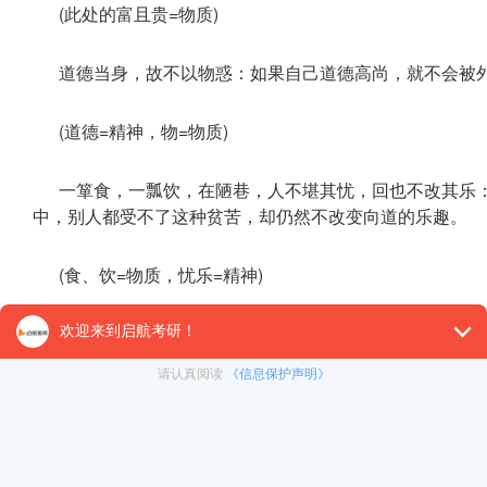
(此处的富且贵=物质)
道德当身，故不以物惑：如果自己道德高尚，就不会被
(道德=精神，物=物质)
一箪食，一瓢饮，在陋巷，人不堪其忧，回也不改其乐：
中，别人都受不了这种贫苦，却仍然不改变向道的乐趣。
(食、饮=物质，忧乐=精神)
2、表现在中国古人对理想的不懈追求上
【对应谚语】
杀身成仁：为正义而牺牲生命。后来泛指为了维护正义