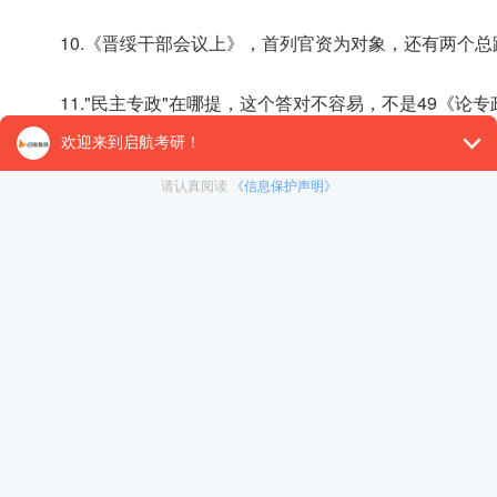
10.《晋绥干部会议上》，首列官资为对象，还有两个
11."民主专政"在哪提，这个答对不容易，不是49《论
12.七届二中两务必，工作重心要转移
13.《十大关系》56年，调动因素把社建，道路要靠自
考研er们，还在等什么呢，赶快收藏下来，利用空闲时
【26考研辅导课程推荐】：
26考研集训课程
,
VIP领学计
对1）
, 这些课程中都会配有内部讲义以及辅导书和资
督学，并配有24小时答疑和模拟测试等，可直接咨询在
冲刺集训营
暑期集训营