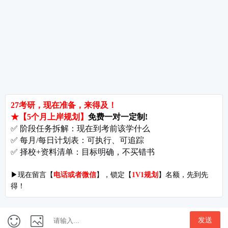
考研关注
考研动态
考研常识
报名攻略
考研分数
考研辅导
北京分校
济南分校
徐州分校
沧州分校
热门院校
南京师范大学
苏州大学
华东师范大学
友情链接
集团分站
专业课子站
考研工具
启航教育官网
计算机子站
研招网
启航教育集训
经济学子站
课程库
启航教育网课
管理学子站
视频库
集团网站
教育学子站
师资库
北京分校
心理学子站
资料下载
沈阳分校
会计专硕子站
图书库
启航之家
法律硕士子站