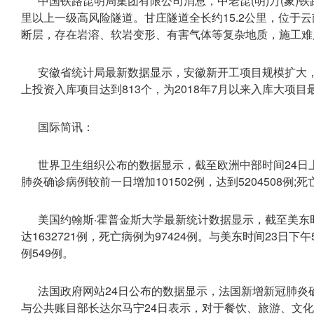
中国铁路昆明局集团有限公司消息，中老昆(明)万(象)
里以上一级高风险隧道。甘庄隧道全长约15.2公里，位于云
断层，存在岩溶、软岩变形、有害气体等复杂地质，施工难
安徽省统计局最新数据显示，安徽新开工项目规模扩大，
上投资入库项目达到813个，为2018年7月以来入库大项目
国际简讯：
世界卫生组织公布的数据显示，截至欧洲中部时间24日上
肺炎确诊病例较前一日增加101502例，达到5204508例;死
美国约翰斯·霍普金斯大学最新统计数据显示，截至美东时
达1632721例，死亡病例为97424例。与美东时间23日下
例549例。
法国政府网站24日公布的数据显示，法国新增新冠肺炎确诊
与公共账目部长达尔马宁24日表示，对于餐饮、旅游、文