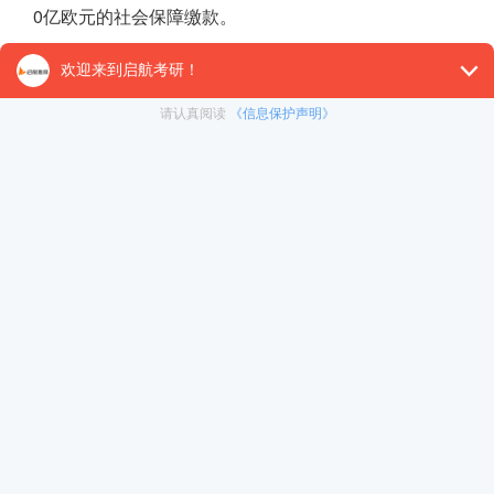
0亿欧元的社会保障缴款。
耶路撒冷地方法院24日开庭审理以色列总理内塔尼亚胡
由此成为以色列首位接受司法审理的在任总理。
【26考研辅导课程推荐】：
26考研集训课程
,
VIP领学计
对1）
, 这些课程中都会配有内部讲义以及辅导书和资
督学，并配有24小时答疑和模拟测试等，可直接咨询在
免责声明：本平台部分帖子来源于网络整理，不对事件的真
冲刺集训营
为准。 如果本站文章侵犯到您的权利，请联系我们（400-10
暑期集训营
在职考研
< 上一篇
21考研政治的第一个时政热点：两会
启航之家