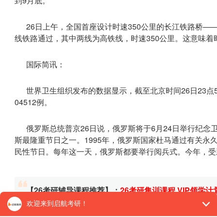
到9月底。
26日上午，全国首座设计时速350公里的长江铁路桥
线铁路通过，其中两线为高铁线，时速350公里。这意味着
国际简讯：
世界卫生组织发布的数据显示，截至北京时间26日23点5
04512例。
俄罗斯总统普京26日说，俄罗斯将于6月24日举行纪念
斯最隆重节日之一。1995年，俄罗斯国家杜马通过有关永
民性节日。每年这一天，俄罗斯都要举行阅兵式。今年，受
【26考研辅导课程推荐】：
26考研集训课程
,
VIP领学计
对1）
, 这些课程中都会配有内部讲义以及辅导书和资
督学，并配有24小时答疑和模拟测试等，可直接咨询在