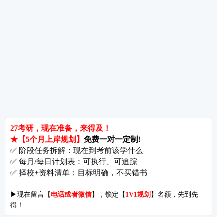
热词推荐
招生简章
专业目录
院校排名
考研择校
备考推荐
英语真题
政治真题
数学真题
翻译硕士
考研关注
考研动态
考研常识
报名攻略
考研分数
考研辅导
北京分校
济南分校
徐州分校
沧州分校
热门院校
南京师范大学
苏州大学
华东师范大学
友情链接
集团分站
专业课子站
考研工具
启航教育官网
计算机子站
研招网
启航教育集训
经济学子站
课程库
启航教育网课
管理学子站
视频库
集团网站
教育学子站
师资库
北京分校
心理学子站
资料下载