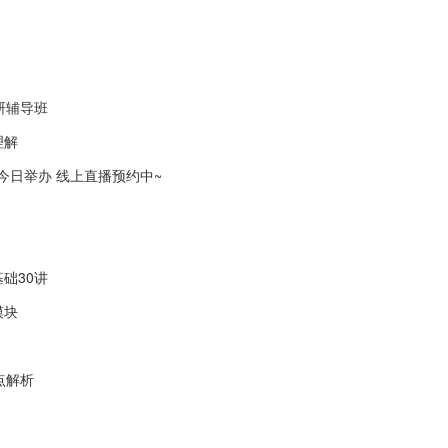
研辅导班
理解
会今日举办 线上直播预约中~
础30讲
模块
点解析