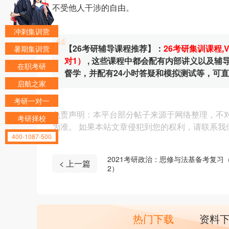
不受他人干涉的自由。
冲刺集训营
【26考研辅导课程推荐】：
26考研集训课程
,
暑期集训营
对1）
, 这些课程中都会配有内部讲义以及
在职考研
督学，并配有24小时答疑和模拟测试等，可
启航之家
考研一对一
免责声明：本平台部分帖子来源于网络整理，不
考研择校
为准。 如果本站文章侵犯到您的权利，请联系我们（4
400-1087-500
2021考研政治：思修与法基备考复习（
< 上一篇
2）
热门下载
资料