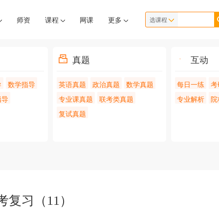
师资
课程
网课
更多
选课程
真题
互动
导
数学指导
英语真题
政治真题
数学真题
每日一练
考
指导
专业课真题
联考类真题
专业解析
院
复试真题
考复习（11）