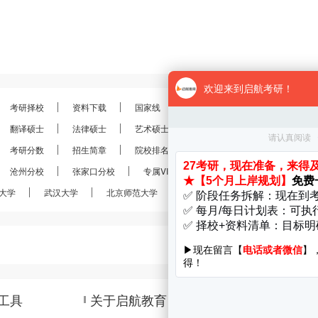
考研择校
资料下载
国家线
分数线
报录比
考研
翻译硕士
法律硕士
艺术硕士
金融硕士
会计硕士
考研分数
招生简章
院校排名
考研真题
经验分享
沧州分校
张家口分校
专属VIP
VIP定制
28考研
大学
武汉大学
北京师范大学
南京大学
南开大学
工具
关于启航教育