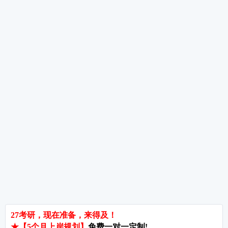
考研数学高分考生备考经验分享
考研数学备考重点及规划
考研数学全年备考经验分享
热词推荐
招生简章
专业目录
院校排名
考研择校
备考推荐
英语真题
政治真题
数学真题
翻译硕士
考研关注
考研动态
考研常识
报名攻略
考研分数
考研辅导
北京分校
济南分校
徐州分校
沧州分校
热门院校
南京师范大学
苏州大学
华东师范大学
友情链接
集团分站
专业课子站
考研工具