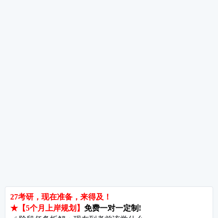
考研数学备考重点及规划
考研数学全年备考经验分享
热词推荐
招生简章
专业目录
院校排名
考研择校
备考推荐
英语真题
政治真题
数学真题
翻译硕士
考研关注
考研动态
考研常识
报名攻略
考研分数
考研辅导
北京分校
济南分校
徐州分校
沧州分校
热门院校
南京师范大学
苏州大学
华东师范大学
友情链接
集团分站
专业课子站
考研工具