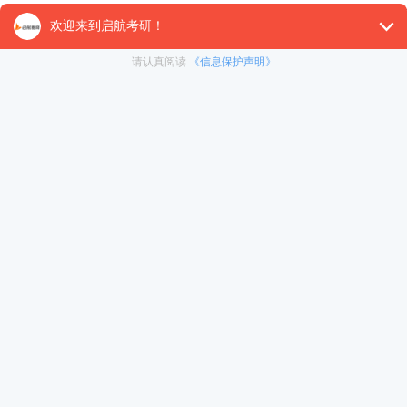
(1)实现工业化是中国近代以来历史发展的必然要求，
(2)《在关于正确处理人民内部矛盾的问题》中，毛泽
(3)毛泽东提出了以农业为基础，以工业为指导，以农轻
整套“两条腿走路”的方针，即①重工业和轻工业同时并举
工业同时并举，④大型企业和小型企业同时并举，等等。
(4)走工业化道路，必须明确战略目标和战略步骤。毛
设成为一个具有现代化农业、现代工业、现代国防和现代科
(5)走工业化道路，必须采取正确的经济建设方针。党
进的方针。
(6)陈云提出了“三个主体，三个补充”的思想：
①在工商业经营方面，以国家经济和集体经济为主体，个