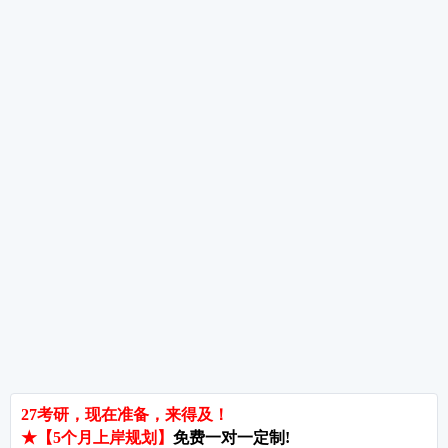
考研数学备考重点及规划
考研数学全年备考经验分享
热词推荐
招生简章
专业目录
院校排名
考研择校
备考推荐
英语真题
政治真题
数学真题
翻译硕士
考研关注
考研动态
考研常识
报名攻略
考研分数
考研辅导
北京分校
济南分校
徐州分校
沧州分校
热门院校
南京师范大学
苏州大学
华东师范大学
友情链接
集团分站
专业课子站
考研工具