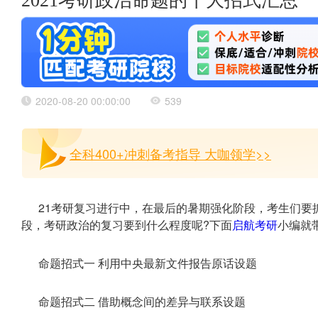
2021考研政治命题的十大招式汇总
2020-08-20 00:00:00
539
全科400+冲刺备考指导 大咖领学>>
21考研复习进行中，在最后的暑期强化阶段，考生们要
段，考研政治的复习要到什么程度呢?下面
启航考研
小编就
命题招式一 利用中央最新文件报告原话设题
命题招式二 借助概念间的差异与联系设题