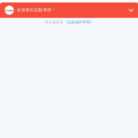
考试的时候每一分都很重要，掌握重点，夯实基础，尽量
【26考研辅导课程推荐】：
26考研集训课程
,
VIP领学计
对1）
, 这些课程中都会配有内部讲义以及辅导书和资
督学，并配有24小时答疑和模拟测试等，可直接咨询在
免责声明：本平台部分帖子来源于网络整理，不对事件的真
为准。 如果本站文章侵犯到您的权利，请联系我们（400-10
冲刺集训营
< 上一篇
暑期集训营
考研时政：8月21日国内外时事政治
在职考研
启航之家
考研一对一
热门下载
资料下载