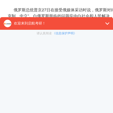
俄罗斯总统普京27日在接受俄媒体采访时说，俄罗斯对
克制、中立”。白俄罗斯面临的问题应由白社会和人民解决
说，俄方已根据白俄罗斯总统卢卡申科的请求，建立特定的
由马里哗变军人成立的权力过渡机构全国人民救赎委员会
科的家中。
【26考研辅导课程推荐】：
26考研集训课程
,
VIP领学计
对1）
, 这些课程中都会配有内部讲义以及辅导书和资
督学，并配有24小时答疑和模拟测试等，可直接咨询在
冲刺集训营
免责声明：本平台部分帖子来源于网络整理，不对事件的真
暑期集训营
为准。 如果本站文章侵犯到您的权利，请联系我们（400-10
在职考研