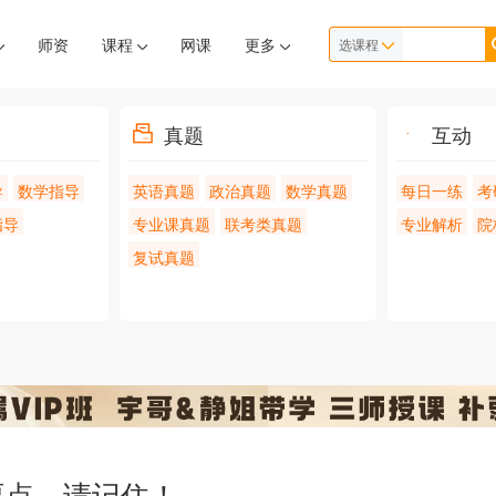
师资
课程
网课
更多
选课程
真题
互动
导
数学指导
英语真题
政治真题
数学真题
每日一练
考
指导
专业课真题
联考类真题
专业解析
院
复试真题