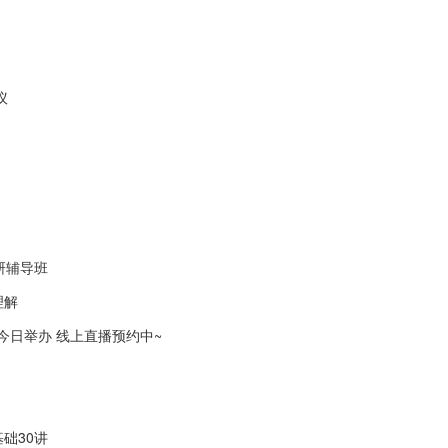
议
研辅导班
理解
会今日举办 线上直播预约中~
础30讲