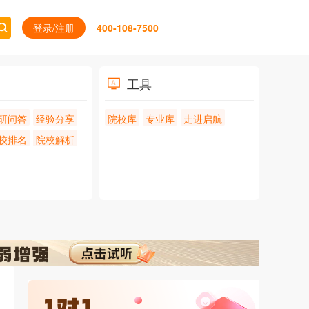
登录/注册
400-108-7500
工具
研问答
经验分享
院校库
专业库
走进启航
校排名
院校解析