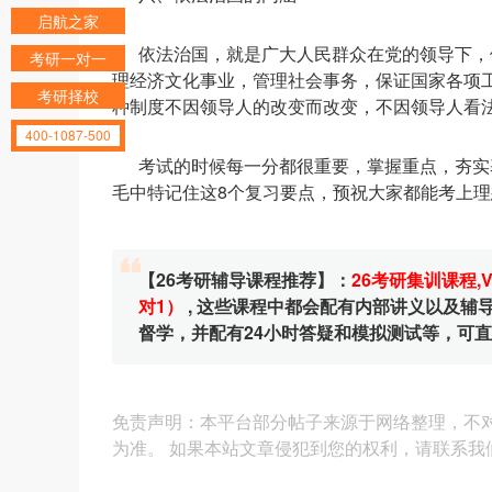
启航之家
依法治国，就是广大人民群众在党的领导下，
考研一对一
理经济文化事业，管理社会事务，保证国家各项
考研择校
种制度不因领导人的改变而改变，不因领导人看
400-1087-500
考试的时候每一分都很重要，掌握重点，夯实
毛中特记住这8个复习要点，预祝大家都能考上理
【26考研辅导课程推荐】：
26考研集训课程
,
对1）
, 这些课程中都会配有内部讲义以及
督学，并配有24小时答疑和模拟测试等，可
免责声明：本平台部分帖子来源于网络整理，不
为准。 如果本站文章侵犯到您的权利，请联系我们（4