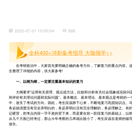
2020-07-01 10:00:04
886
全科400+冲刺备考指导 大咖领学>>
在考研政治中，大家首先要明确正确的备考方向，了解复习的重点内容。
生整理了详细的内容，供大家参考!
一、以纲为纲，一定要注重基本知识的复习
大纲要求“运用有关原理、观点或方法，比较和分析有关社会现象或实际问题
和评价有关理论问题和实际问题”。基本概念、基本理论、基本观点是考研的一
中，迷失了考试的方向。因此，考生应该静下心来，不断地复习巩固知识点。马
务必搞清楚没有完全弄明白的，务必弄明白没有完全理解的，务必理解之。有
记硬背，把考点内容一字不差的背下来，而是要在前一阶段复习的基础上，以
从几个方面已经考过，那么今年考察的几率就比较小了，考生应该在老师的辅
放矢。