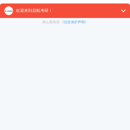
【26考研辅导课程推荐】：
26考研集训课程
,
VIP领学计
对1）
, 这些课程中都会配有内部讲义以及辅导书和资
督学，并配有24小时答疑和模拟测试等，可直接咨询在
免责声明：本平台部分帖子来源于网络整理，不对事件的真
为准。 如果本站文章侵犯到您的权利，请联系我们（400-10
冲刺集训营
暑期集训营
< 上一篇
精简版毛中特重点的整理
在职考研
启航之家
考研一对一
热门下载
资料下载