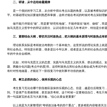
二、研读，从中总结命题规律
是一个很好的学习工具，从分析中得出考点出题的角度，以及被考察知识的
平。对基础理论知识要做到熟悉和掌握，这样才能在考试的时候对考点深刻理
做不能只停留在“做”，而是要“研究性地做”。不能停留在“做对、做错”，
如马克思主义哲学中的辩证法部分、认识论部分在近几年考试中，特别是分析
三、紧密结合大纲，密切关注时政热点，把大纲的基本原理与时政热点有机
理论联系实际是考研政治考察的一个基本能力。这里所说的理论实质上就是
和社会热点。特别是分析题，很多是以今年以来，或者是这几年的社会热点问
年的中央全会精神。
比如，对待马克思主义的态度、实践与马克思主义的关系、群众的观点、如
题、两极分化问题(考点中的度)等。这些时政热点和社会热点都会成为考试中
有针对性地做题，才能在下一阶段复习中收到事半功倍的效果。
四、树立必胜的信心，保持乐观的心态
考生复习无论在哪个阶段都应该保持乐观的心态。但是，越是往后期复习，
到。于是便产生畏难情绪，甚至放弃考研。这个时候一定要相信自己，考生只
用一句温家宝的名言与大家共勉，“信心比黄金更重要!”
以上就是为大家整理的“考研政治备考的四个重点”，更多精彩内容敬请关注