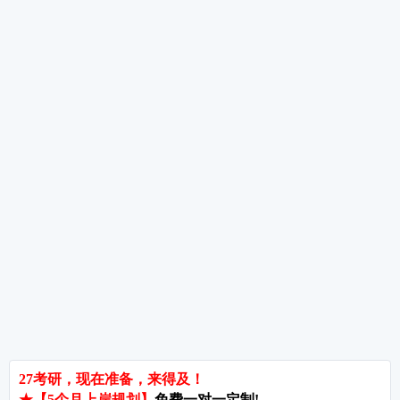
考研数学高分考生备考经验分享
考研数学备考重点及规划
考研数学全年备考经验分享
热词推荐
招生简章
专业目录
院校排名
考研择校
备考推荐
英语真题
政治真题
数学真题
翻译硕士
考研关注
考研动态
考研常识
报名攻略
考研分数
考研辅导
北京分校
济南分校
徐州分校
沧州分校
热门院校
南京师范大学
苏州大学
华东师范大学
友情链接
集团分站
专业课子站
考研工具