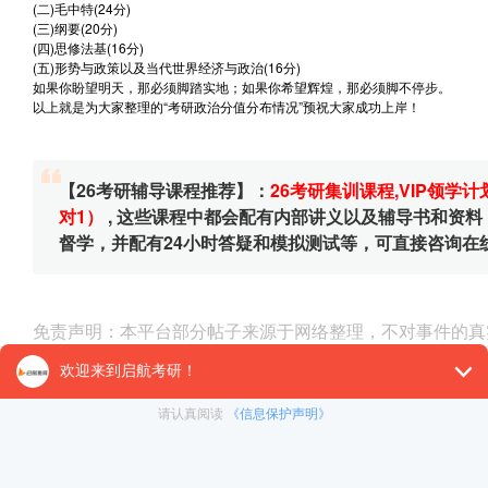
(二)毛中特(24分)
(三)纲要(20分)
(四)思修法基(16分)
(五)形势与政策以及当代世界经济与政治(16分)
如果你盼望明天，那必须脚踏实地；如果你希望辉煌，那必须脚不停步。
以上就是为大家整理的“考研政治分值分布情况”预祝大家成功上岸！
【26考研辅导课程推荐】：
26考研集训课程
,
VIP领学计
对1）
, 这些课程中都会配有内部讲义以及辅导书和资
督学，并配有24小时答疑和模拟测试等，可直接咨询在
免责声明：本平台部分帖子来源于网络整理，不对事件的真
为准。 如果本站文章侵犯到您的权利，请联系我们（400-10
< 上一篇
考研政治考哪几本书