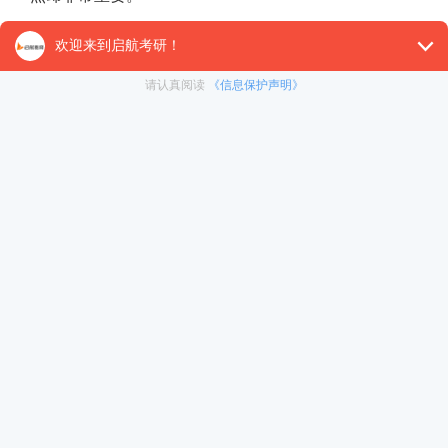
以上是小编为大家准备的“考研政治备考必备神器”，预
【26考研辅导课程推荐】：
26考研集训课程
,
VIP领学计
对1）
, 这些课程中都会配有内部讲义以及辅导书和资
督学，并配有24小时答疑和模拟测试等，可直接咨询在
免责声明：本平台部分帖子来源于网络整理，不对事件的真
为准。 如果本站文章侵犯到您的权利，请联系我们（400-10
冲刺集训营
暑期集训营
< 上一篇
21考研政治：多选题型策略
在职考研
启航之家
考研一对一