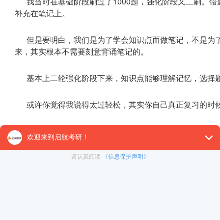
我当时在基础阶段刷过了1000题，强化阶段又二刷。
补充在笔记上。
但是要明白，我们是为了学会知识点而做笔记，不是为
来，其实根本不需要刻意背诵笔记的。
基本上二轮强化阶段下来，知识点能够理解记忆，选择
或许你觉得我说得太过轻松，其实你自己真正复习的时
3.冲刺阶段
冲刺阶段选择题一般不会有太大的提高，但是要多关注
各种压题卷，总结出题规律，背大题，选择题只要保持好状
我当时是每天做半套选择题(单选和双选分开)，几乎各
时间，正确率高一点也可以增加信心。即使正确率低也不要
是正事。