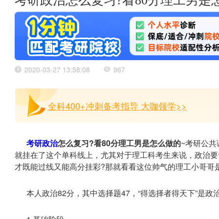
考研政治怎么复习?看80分理工男是
2020-03-27 13:58:08
967
全科400+冲刺备考指导 大咖领学>>
考研政治
怎么复习?看80分理工男是怎么做的
~考研公
就挂在了这个单科线上，尤其对于理工科考生来说，政治要
才既能过线又能高分挂彩?那就看看这位帅气的理工小哥哥是
本人政治82分，其中选择题47，“得选择者得天下”是