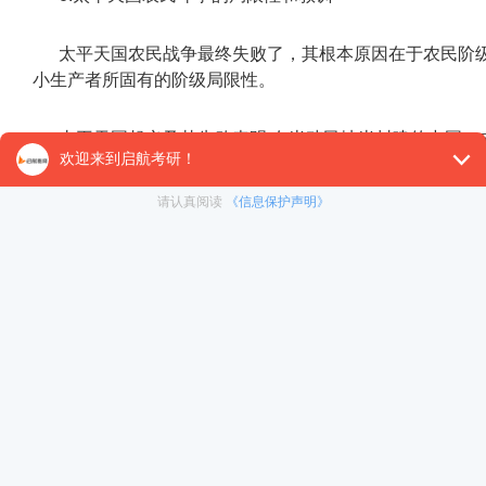
太平天国农民战争最终失败了，其根本原因在于农民阶
小生产者所固有的阶级局限性。
太平天国起义及其失败表明:在半殖民地半封建的中国，
反帝反封建斗争取得胜利的重任。单纯的农民战争不可能完
二、洋务运动的兴衰
1.洋务事业的兴办
洋务运动是在19世纪60年代初清政府镇压太平天国起
洋务派举办的洋务事业主要有:第一，兴办近代企业。第
学生。
2.洋务运动的历史作用厂