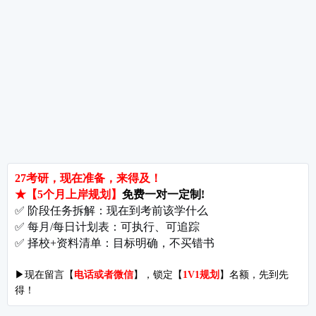
备考推荐
英语真题
政治真题
数学真题
翻译硕士
考研关注
考研动态
考研常识
报名攻略
考研分数
考研辅导
北京分校
济南分校
徐州分校
沧州分校
热门院校
南京师范大学
苏州大学
华东师范大学
友情链接
集团分站
专业课子站
考研工具
启航教育官网
计算机子站
研招网
启航教育集训
经济学子站
课程库
启航教育网课
管理学子站
视频库
集团网站
教育学子站
师资库
北京分校
心理学子站
资料下载
沈阳分校
会计专硕子站
图书库