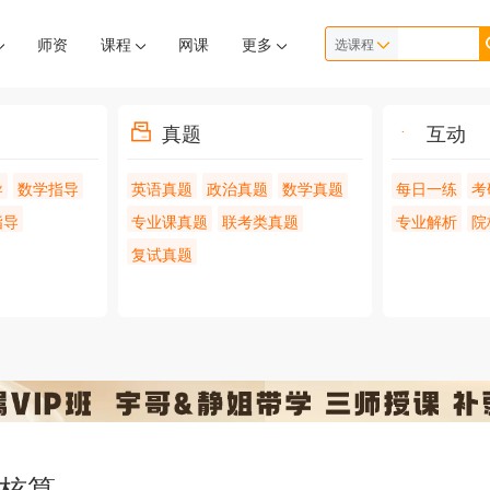
师资
课程
网课
更多
选课程
真题
互动
导
数学指导
英语真题
政治真题
数学真题
每日一练
考
指导
专业课真题
联考类真题
专业解析
院
复试真题