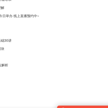
理解
会今日举办 线上直播预约中~
础30讲
模块
点解析