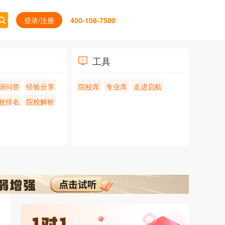
登录/注册
400-108-7500
工具
研问答
经验分享
院校库
专业库
走进启航
校排名
院校解析