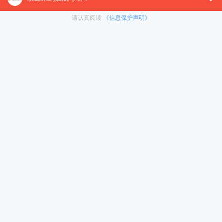
【26考研辅导课程推荐】：
26考研集训课程
,
VIP领学计
对1）
, 这些课程中都会配有内部讲义以及辅导书和资
督学，并配有24小时答疑和模拟测试等，可直接咨询在
免责声明：本平台部分帖子来源于网络整理，不对事件的真
为准。 如果本站文章侵犯到您的权利，请联系我们（400-10
< 上一篇
2021会计硕士考研名词解释：财务报表
冲刺集训营
暑期集训营
在职考研
热门下载
资料下载
启航之家
考研一对一
启航师资：25考研新大纲变动解读
每天花多长时间复习
考研择校
试听
试听
400-1087-500