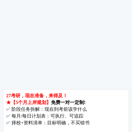
热词推荐
招生简章
专业目录
院校排名
考研择校
备考推荐
英语真题
政治真题
数学真题
翻译硕士
考研关注
考研动态
考研常识
报名攻略
考研分数
考研辅导
北京分校
济南分校
徐州分校
沧州分校
热门院校
南京师范大学
苏州大学
华东师范大学
友情链接
集团分站
专业课子站
考研工具
启航教育官网
计算机子站
研招网
启航教育集训
经济学子站
课程库
启航教育网课
管理学子站
视频库