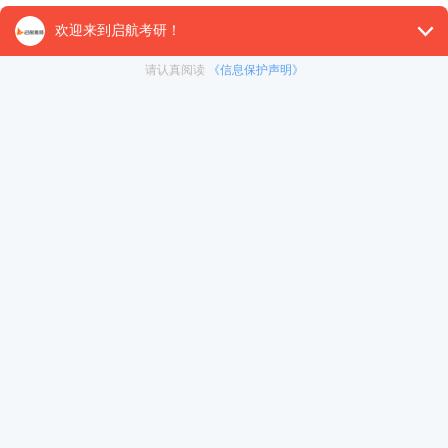
借：原材料 19600
应交税金—应交增值税(进项税额) 3400
贷：应付账款—A企业 23000
② 若在1O天内付款：
借：应付账款一A企业 23000
贷：银行存款 23000
③ 若在10天后付款：
借：应付账款一A企业 23000
冲刺集训营
暑期集训营