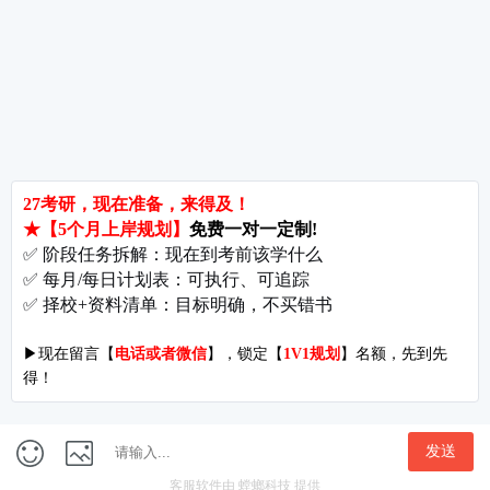
考研辅导
北京分校
济南分校
徐州分校
沧州分校
热门院校
南京师范大学
苏州大学
华东师范大学
友情链接
集团分站
专业课子站
考研工具
启航教育官网
计算机子站
研招网
启航教育集训
经济学子站
课程库
启航教育网课
管理学子站
视频库
集团网站
教育学子站
师资库
北京分校
心理学子站
资料下载
沈阳分校
会计专硕子站
图书库
启航之家
法律硕士子站