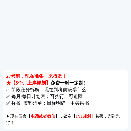
备考推荐
英语真题
政治真题
数学真题
翻译硕士
考研关注
考研动态
考研常识
报名攻略
考研分数
考研辅导
北京分校
济南分校
徐州分校
沧州分校
热门院校
南京师范大学
苏州大学
华东师范大学
友情链接
集团分站
专业课子站
考研工具
启航教育官网
计算机子站
研招网
启航教育集训
经济学子站
课程库
启航教育网课
管理学子站
视频库
集团网站
教育学子站
师资库
北京分校
心理学子站
资料下载