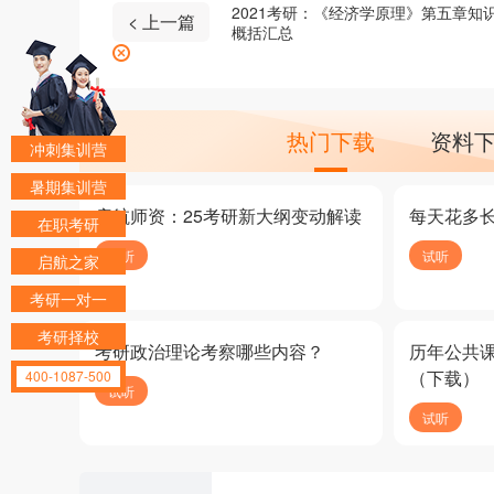
2021考研：《经济学原理》第五章知
< 上一篇
概括汇总
热门下载
资料
冲刺集训营
暑期集训营
启航师资：25考研新大纲变动解读
每天花多
在职考研
试听
试听
启航之家
考研一对一
考研择校
考研政治理论考察哪些内容？
历年公共
（下载）
400-1087-500
试听
试听