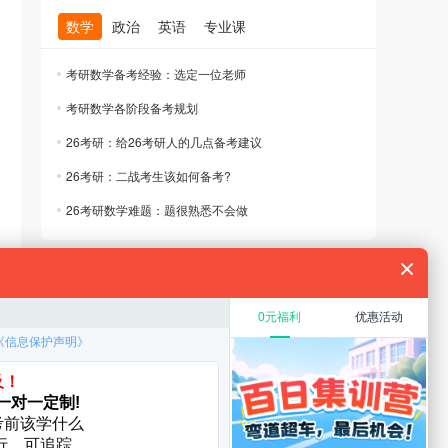
数学
政治
英语
专业课
考研数学备考经验：选定一位老师
考研数学各阶段备考规划
26考研：给26考研人的几点备考建议
26考研：二战考生该如何备考?
26考研数学难题：题很熟悉不会做
规划
教育硕士
在职考研
考研复试
考研调剂
厦门大学
华中科技大学
启航分校