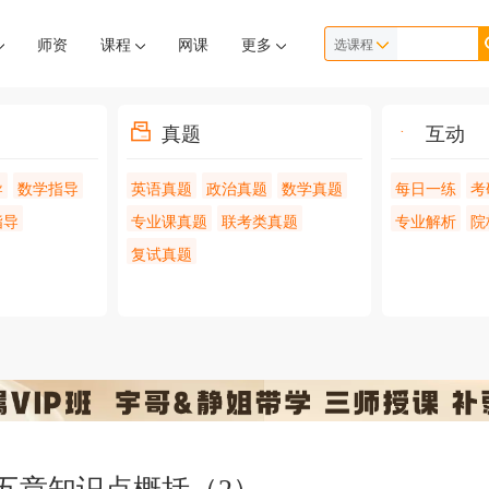
师资
课程
网课
更多
选课程
真题
互动
导
数学指导
英语真题
政治真题
数学真题
每日一练
考
指导
专业课真题
联考类真题
专业解析
院
复试真题