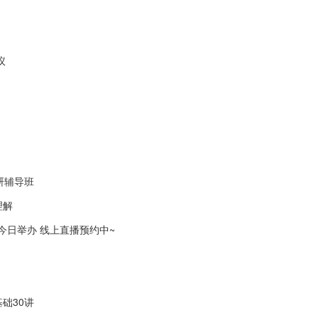
议
研辅导班
理解
会今日举办 线上直播预约中~
础30讲