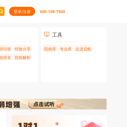
登录/注册
400-108-7500
工具
研问答
经验分享
院校库
专业库
走进启航
校排名
院校解析