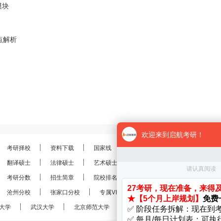
模块
点解析
考研择校
资料下载
国家线
分数线
报录比
考研
翻译硕士
法律硕士
艺术硕士
金融硕士
会计硕士
考研分数
招生简章
院校排名
考研真题
经验分享
沧州分校
张家口分校
专属VIP
VIP定制
28考研
大学
武汉大学
北京师范大学
南京大学
南开大学