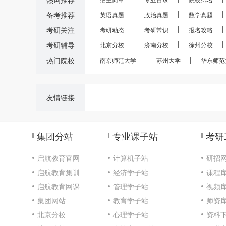
备考推荐
英语真题
政治真题
数学真题
考研关注
考研动态
考研常识
报名攻略
考研辅导
北京分校
济南分校
徐州分校
热门院校
南京师范大学
苏州大学
华东师范
友情链接
集团分站
专业课子站
考研
启航教育官网
计算机子站
研招
启航教育集训
经济学子站
课程
启航教育网课
管理学子站
视频
集团网站
教育学子站
师资
北京分校
心理学子站
资料