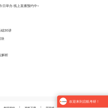
会今日举办 线上直播预约中~
础30讲
模块
点解析
考研择校
资料下载
国家线
分数线
报录比
考研