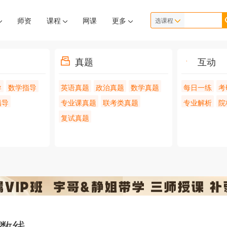
师资
课程
网课
更多
选课程
真题
互动
导
数学指导
英语真题
政治真题
数学真题
每日一练
考
指导
专业课真题
联考类真题
专业解析
院
复试真题