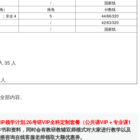
/
国家线
免）
推免
分数线
）；非全 4
5
44/66/320
/
42/63/320
/
国家线
35 人
 人
的全部内容。
VIP领学计划
,
26考研VIP全科定制套餐（公共课VIP＋专业课1
辅导书和资料，同时会有教研教辅双师模式对大家进行教学以及
直接咨询在线客服老师领取大额优惠券。