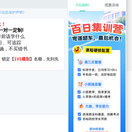
教育硕士
在职考研
考研复试
考研调剂
厦门大学
华中科技大学
启航分校
服务时间：8:30-22:00
400-108-7500
询地址:北京市海淀区万泉河路68号紫金大厦11层
yright©1998-2022 jixun.iqihang.com
CP备16065416号-7
发者名称：爱启航在线考研软件
|
版本号：V4.1.4