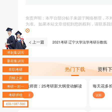
免责声明：本平台部分帖子来源于网络整理，不
为准。 如果本站文章侵犯到您的权利，请联系我们（4
< 上一篇
2021考研 辽宁大学法学考研分数线
冲刺集训营
暑期集训营
热门下载
资料
在职考研
启航之家
启航师资：25考研新大纲变动解读
每天花多
考研一对一
考研择校
试听
试听
400-1087-500