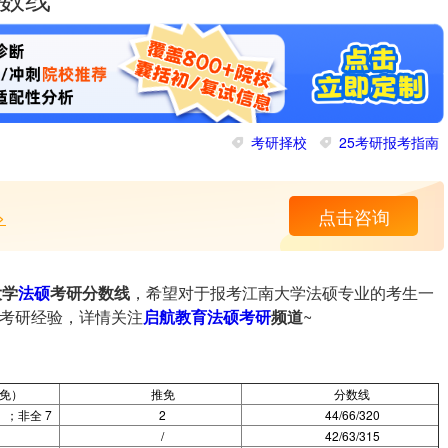
分数线
考研择校
25考研报考指南
>
点击咨询
大学
法硕
考研分数线
，希望对于报考江南大学法硕专业的考生一
、考研经验，详情关注
启航教育
法硕考研
频道
~
免）
推免
分数线
）；非全 7
2
44/66/320
/
42/63/315