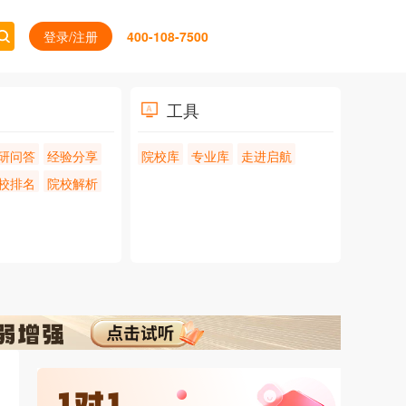
登录/注册
400-108-7500
工具
研问答
经验分享
院校库
专业库
走进启航
校排名
院校解析