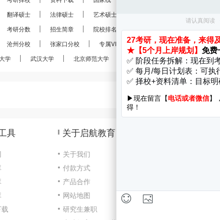
翻译硕士
法律硕士
艺术硕士
金融硕士
会计硕士
考研分数
招生简章
院校排名
考研真题
经验分享
沧州分校
张家口分校
专属VIP
VIP定制
28考研
大学
武汉大学
北京师范大学
南京大学
南开大学
工具
关于启航教育
网
关于我们
库
付款方式
咨
库
产品合作
Cop
库
网站地图
京I
下载
研究生兼职
开