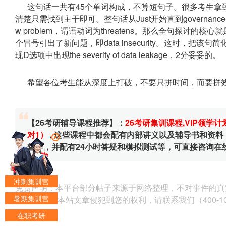
这句话一共有45个单词构成，不算短句子。很多考生拿
清楚只需找到主干即可。整句话从Just开始直到governan
w problem，谓语动词为threatens。那么全句探讨的核心
个冒号引出了新问题，即data insecurity。这时，把该句简化
现D选项中出现the severity of data leakage，2分妥妥的。
希望各位考生能从深度上打破，不要只拼时间，而要拼
【26考研辅导课程推荐】：
26考研集训课程
,
VIP领学计
对1）
, 这些课程中都会配有内部讲义以及辅导书和资
督学，并配有24小时答疑和模拟测试等，可直接咨询在
冲刺集训营
免责声明：本平台部分帖子来源于网络整理，不对事件的真
暑期集训营
为准。 如果本站文章侵犯到您的权利，请联系我们（400-10
在职考研