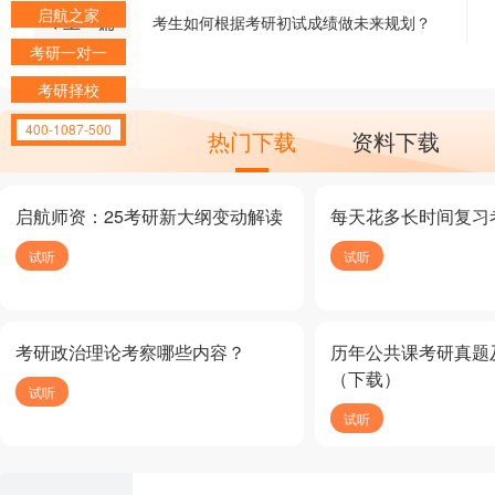
启航之家
< 上一篇
考生如何根据考研初试成绩做未来规划？
考研一对一
考研择校
400-1087-500
热门下载
资料下载
启航师资：25考研新大纲变动解读
每天花多长时间复习
试听
试听
考研政治理论考察哪些内容？
历年公共课考研真题
（下载）
试听
试听