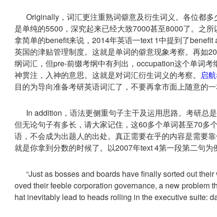
Originally，词汇更注重熟词僻意及衍生词义。各位
是单纯的5500，深究起来已经大致7000甚至8000了
拿简单的benefit来说，2014年英语一text 1中提到了benefit
英国的津贴管理制度。这就是单词的僻意现象考察。再如2009年te
纲词汇，但pre-前缀考纲中有列出，occupation这个
神贯注，入神的意思。这就是对词汇衍生词义的考察。
启航
目的为导向准备考研英语词汇了，不要再拿市面上随意的一
In addition，语法更侧重句子主干及运用思路。
但无论句子有多长，请大家记住，这60多个单词甚至70多
语，不会成为出题人的出处。真正需要在乎的内容是需要靠
就是你拿到分数的时候了。以2007年text 4第一段第二句为
“Just as bosses and boards have finally sorted out thei
oved their feeble corporation governance, a new problem th
hat inevitably lead to heads rolling in the executive suite: da