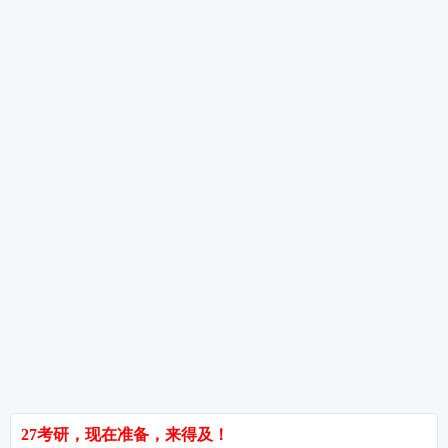
考研数学高分考生备考经验分享
考研数学备考重点及规划
考研数学全年备考经验分享
热词推荐
招生简章
专业目录
院校排名
考研择校
备考推荐
英语真题
政治真题
数学真题
翻译硕士
考研关注
考研动态
考研常识
报名攻略
考研分数
考研辅导
北京分校
济南分校
徐州分校
沧州分校
热门院校
南京师范大学
苏州大学
华东师范大学
友情链接
集团分站
专业课子站
考研工具