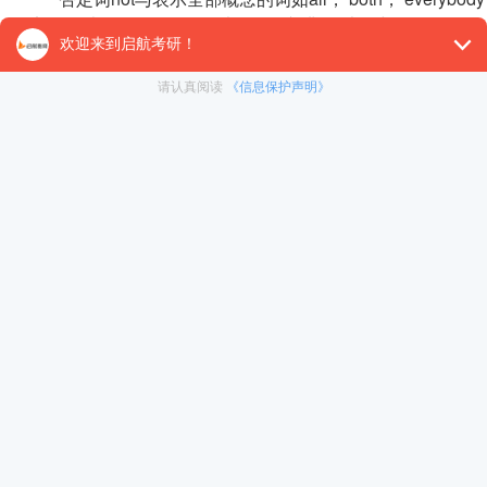
部分，表示“不全是”、“不都是”、“并非”，也可与always， man
例句： Yet not all of these races are intellectually inf
freshness and vitality that can renew the energies of m
分析： 该句是复合句，that can renew...是一个修饰freshn
译文： 但是，在智力方面这些种族并不一定低于欧洲种
与活力。
例句： It is not always easy to talk about the role of the
in European history.
分析： 该句是简单句，it是形式主语，真正的主语是to talk about
译文： 谈论大众媒体在欧洲历史上这个具有非凡意义的