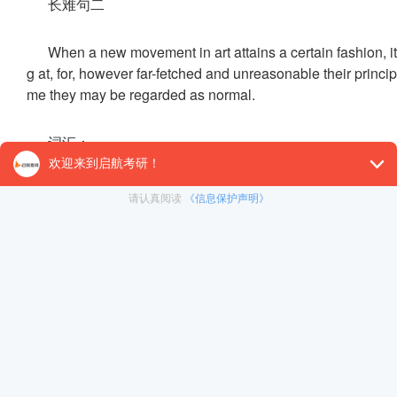
长难句二
When a new movement in art attains a certain fashion, it
g at, for, however far-fetched and unreasonable their princip
me they may be regarded as normal.
词汇：
attain 达到，实现;advocate 倡导者;far-fetched 牵强附
句型结构：
a. When a new movement in art (主语)attains (谓语)a cer
ut (形式主语真正的主语)what(宾语从句) its advocates (主语)ar
when引导的是时间状语从句;