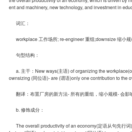
the overall productivity of an economy, which is driven by 
ent and machinery, new technology, and investment in educ
词汇：
workplace 工作场所; re-engineer 重组;downsize 缩小规
句型结构：
a. 主干：New ways(主语) of organizing the workplace
ownsizing (同位语)- are (谓语)only one contribution to the ov
翻译：布置厂房的新方法- 所有的重组，缩小规模- 会
b. 修饰成分：
The overall productivity of an economy(定语从句先行词