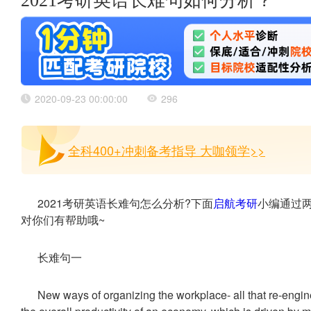
2021考研英语长难句如何分析？
2020-09-23 00:00:00
296
全科400+冲刺备考指导 大咖领学>>
2021考研英语长难句怎么分析?下面
启航考研
小编通过
对你们有帮助哦~
长难句一
New ways of organizing the workplace- all that re-engin