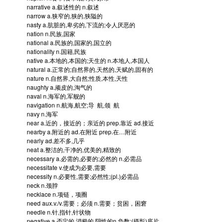
narrative
a.叙述性的 n.叙述
narrow
a.狭窄的,狭的,狭隘的
nasty
a.肮脏的,卑劣的,下流的;令人厌恶的
nation
n.民族,国家
national
a.民族的,国家的,国立的
nationality
n.国籍,民族
native
a.本地的,本国的;天生的 n.本地人,本国人
natural
a.正常的;自然界的,天然的,天赋的,固有的
nature
n.自然界,大自然;性质,本性,天性
naughty
a.顽皮的,淘气的
naval
n.海军的,军舰的
navigation
n.航海,航空;导 航,领 航
navy
n.海军
near
a.近的，接近的；亲近的 prep.靠近 ad.接近
nearby
a.附近的 ad.在附近 prep.在…附近
nearly
ad.差不多,几乎
neat
a.整洁的,干净的,优美的,精致的
necessary
a.必需的,必要的;必然的 n.必需品
necessitate
v.使成为必要,需要
necessity
n.必要性,需要;必然性;(pl.)必需品
neck
n.颈脖
necklace
n.项链，项圈
need
aux.v./v.需要；必须 n.需要；贫困，困窘
needle
n.针,指针,针状物
negative
a.否定的,消极的,阴性的n.负数;(摄影)底片