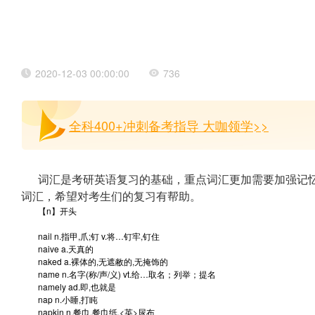
2020-12-03 00:00:00
736
全科400+冲刺备考指导 大咖领学>>
词汇是考研英语复习的基础，重点词汇更加需要加强记
词汇，希望对考生们的复习有帮助。
【n】开头
nail
n.指甲,爪;钉 v.将…钉牢,钉住
naive
a.天真的
naked
a.裸体的,无遮敝的,无掩饰的
name
n.名字(称/声/义) vt.给…取名；列举；提名
namely
ad.即,也就是
nap
n.小睡,打盹
napkin
n.餐巾,餐巾纸,<英>尿布