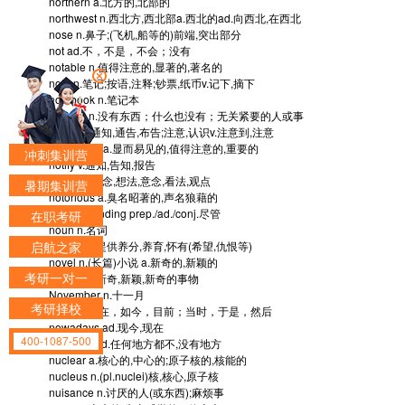
northern
a.北方的,北部的
northwest
n.西北方,西北部a.西北的ad.向西北,在西北
nose
n.鼻子;(飞机,船等的)前端,突出部分
not
ad.不，不是，不会；没有
notable
n.值得注意的,显著的,著名的
note
n.笔记;按语,注释;钞票,纸币v.记下,摘下
notebook
n.笔记本
nothing
n.没有东西；什么也没有；无关紧要的人或事
notice
n.通知,通告,布告;注意,认识v.注意到,注意
noticeable
a.显而易见的,值得注意的,重要的
冲刺集训营
notify
v.通知,告知,报告
notion
n.概念,想法,意念,看法,观点
暑期集训营
notorious
a.臭名昭著的,声名狼藉的
notwithstanding
prep./ad./conj.尽管
在职考研
noun
n.名词
启航之家
nourish
v.提供养分,养育,怀有(希望,仇恨等)
novel
n.(长篇)小说 a.新奇的,新颖的
考研一对一
novelty
n.新奇,新颖,新奇的事物
November
n.十一月
考研择校
now
ad.现在，如今，目前；当时，于是，然后
nowadays
ad.现今,现在
400-1087-500
nowhere
ad.任何地方都不,没有地方
nuclear
a.核心的,中心的;原子核的,核能的
nucleus
n.(pl.nuclei)核,核心,原子核
nuisance
n.讨厌的人(或东西);麻烦事