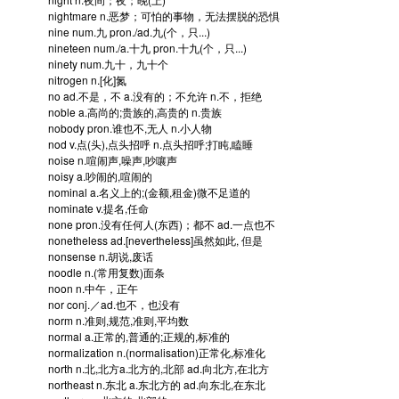
nightmare
n.恶梦；可怕的事物，无法摆脱的恐惧
nine
num.九 pron./ad.九(个，只...)
nineteen
num./a.十九 pron.十九(个，只...)
ninety
num.九十，九十个
nitrogen
n.[化]氮
no
ad.不是，不 a.没有的；不允许 n.不，拒绝
noble
a.高尚的;贵族的,高贵的 n.贵族
nobody
pron.谁也不,无人 n.小人物
nod
v.点(头),点头招呼 n.点头招呼;打盹,瞌睡
noise
n.喧闹声,噪声,吵嚷声
noisy
a.吵闹的,喧闹的
nominal
a.名义上的;(金额,租金)微不足道的
nominate
v.提名,任命
none
pron.没有任何人(东西)；都不 ad.一点也不
nonetheless
ad.[nevertheless]虽然如此, 但是
nonsense
n.胡说,废话
noodle
n.(常用复数)面条
noon
n.中午，正午
nor
conj.／ad.也不，也没有
norm
n.准则,规范,准则,平均数
normal
a.正常的,普通的;正规的,标准的
normalization
n.(normalisation)正常化,标准化
north
n.北,北方a.北方的,北部 ad.向北方,在北方
northeast
n.东北 a.东北方的 ad.向东北,在东北