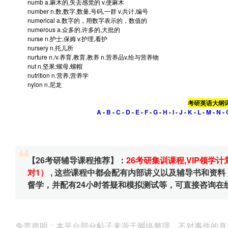
numb
a.麻木的,失去感觉的 v.使麻木
number
n.数,数字,数量,号码,一群 v.共计,编号
numerical
a.数字的，用数字表示的，数值的
numerous
a.众多的,许多的,大批的
nurse
n.护士,保姆 v.护理,看护
nursery
n.托儿所
nurture
n./v.养育,教育,教养 n.营养品v.给与营养物
nut
n.坚果;螺母,螺帽
nutrition
n.营养,营养学
nylon
n.尼龙
考研英语大纲
A
-
B
-
C
-
D
-
E
-
F
-
G
-
H
-
I
-
J
-
K
-
L
-
M
-
N
-
【26考研辅导课程推荐】：
26考研集训课程
,
VIP领学计
对1）
, 这些课程中都会配有内部讲义以及辅导书和资
督学，并配有24小时答疑和模拟测试等，可直接咨询在
免责声明：本平台部分帖子来源于网络整理，不对事件的真