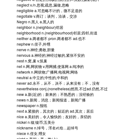
neglect
v./n.忽视;疏忽,漏做,忽略
negligible
a.可忽略不计的，微不足道的
negotiate
v.商订；谈判，洽谈，交涉
Negro
n.黑人 a.黑人的
neighbor
n.(neighbour)邻居
neighborhood
n.(neighbourhood)邻居;四邻,街道
neither
a.两者都不 pron.两者都不 ad.也不
nephew
n.侄子,外甥
nerve
n.神经;勇敢,胆量
nervous
a.神经的;神经过敏的,紧张不安的
nest
n.窝,巢 v.筑巢
net
n.网,网状物 v.用网捕,使落网 a.纯净的
network
n.网状物;广播网,电视网;网络
neutral
a.中立的;中性的,中和的
never
ad.永不，从不，决不；从来没有；不，没有
nevertheless
conj.(nonetheless)然而,不过ad.仍然,不过
new
a.新(近)的；新来的；不熟悉的；没经验的
news
n.新闻，消息；新闻报道，新闻广播
newspaper
n.报纸
next
a.紧接的，其次的；贴近的 ad.其次；居后
nice
a.美好的，令人愉快的；友好的，亲切的
nickel
n.镍;镍币;五美分
nickname
n.绰号，浑名vt.给…起绰号
niece
n.侄女,甥女
night
n.夜间；夜；晚(上)