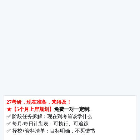
热词推荐
招生简章
专业目录
院校排名
考研择校
备考推荐
英语真题
政治真题
数学真题
翻译硕士
考研关注
考研动态
考研常识
报名攻略
考研分数
考研辅导
北京分校
济南分校
徐州分校
沧州分校
热门院校
南京师范大学
苏州大学
华东师范大学
友情链接
集团分站
专业课子站
考研工具
启航教育官网
计算机子站
研招网
启航教育集训
经济学子站
课程库
启航教育网课
管理学子站
视频库