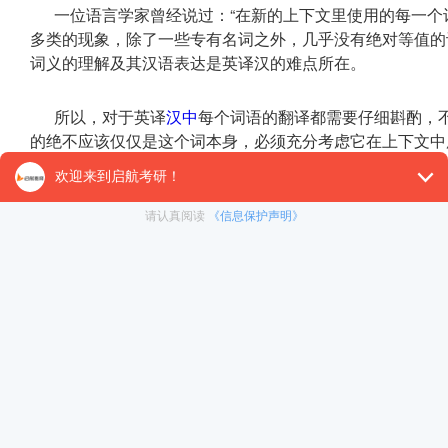
一位语言学家曾经说过：“在新的上下文里使用的每一个
多类的现象，除了一些专有名词之外，几乎没有绝对等值的
词义的理解及其汉语表达是英译汉的难点所在。
所以，对于英译
汉中
每个词语的翻译都需要仔细斟酌，
的绝不应该仅仅是这个词本身，必须充分考虑它在上下文中
下下之策。
四、文化背景知识不熟悉
语言与文化是密不可分的孪生体，没有不受文化影响的
还是汉译英的实践中，无论是在日常交往还是正式场合，由
常会闹出笑话，甚至因此造成一些不必要的矛盾和损失。
启航考研
提醒考生们，在平时做题的时候要注意避开这