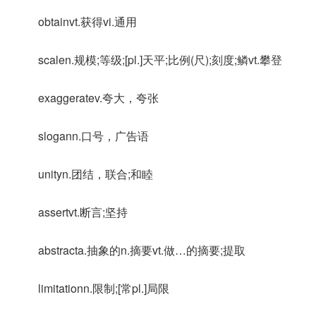
obtainvt.获得vi.通用
scalen.规模;等级;[pl.]天平;比例(尺);刻度;鳞vt.攀登
exaggeratev.夸大，夸张
slogann.口号，广告语
unityn.团结，联合;和睦
assertvt.断言;坚持
abstracta.抽象的n.摘要vt.做…的摘要;提取
limitationn.限制;[常pl.]局限