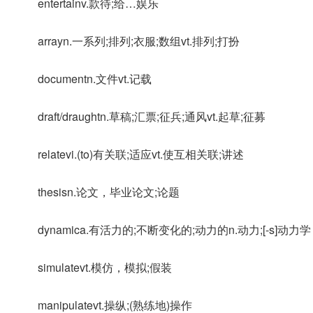
entertainv.款待;给…娱乐
arrayn.一系列;排列;衣服;数组vt.排列;打扮
documentn.文件vt.记载
draft/draughtn.草稿;汇票;征兵;通风vt.起草;征募
relatevi.(to)有关联;适应vt.使互相关联;讲述
thesisn.论文，毕业论文;论题
dynamica.有活力的;不断变化的;动力的n.动力;[-s]动力学
simulatevt.模仿，模拟;假装
manipulatevt.操纵;(熟练地)操作