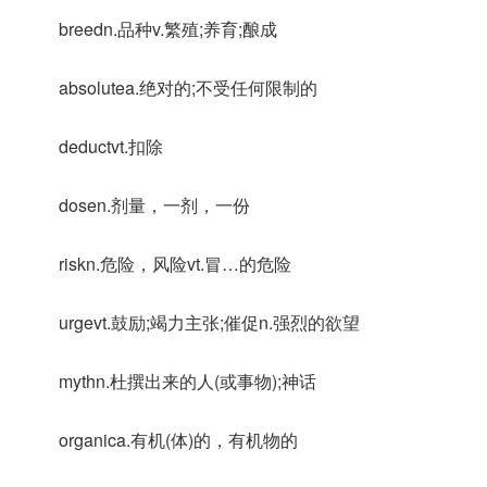
breedn.品种v.繁殖;养育;酿成
absolutea.绝对的;不受任何限制的
deductvt.扣除
dosen.剂量，一剂，一份
riskn.危险，风险vt.冒…的危险
urgevt.鼓励;竭力主张;催促n.强烈的欲望
mythn.杜撰出来的人(或事物);神话
organica.有机(体)的，有机物的