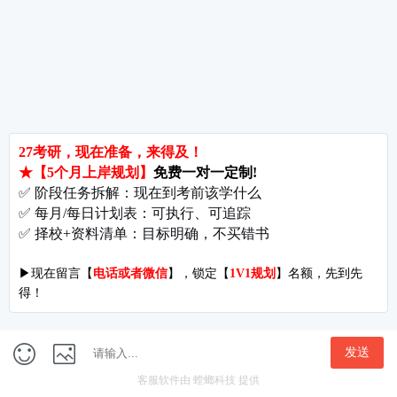
redundanta.被解雇的;多余的
acquaintvt.(with)使了解
acquaintancen.[C]熟人;[U]认识
contactn.联系;熟人;触点vt.与…取得联系
disposevt.布置;使倾向于vi.(of)丢掉;处理
disposaln.丢掉;布置
dispositionn.性格;意向;部署
accomplishvt.完成，实现