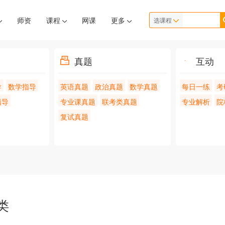
师资
课程
网课
更多
选课程
真题
互动
导
数学指导
英语真题
政治真题
数学真题
每日一练
考
指导
专业课真题
联考类真题
专业解析
院
复试真题
类