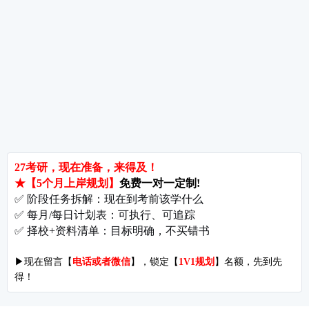
备考推荐
英语真题
政治真题
数学真题
翻译硕士
考研关注
考研动态
考研常识
报名攻略
考研分数
考研辅导
北京分校
济南分校
徐州分校
沧州分校
热门院校
南京师范大学
苏州大学
华东师范大学
友情链接
集团分站
专业课子站
考研工具
启航教育官网
计算机子站
研招网
启航教育集训
经济学子站
课程库
启航教育网课
管理学子站
视频库
集团网站
教育学子站
师资库
北京分校
心理学子站
资料下载
沈阳分校
会计专硕子站
图书库