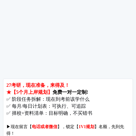
热词推荐
招生简章
专业目录
院校排名
考研择校
备考推荐
英语真题
政治真题
数学真题
翻译硕士
考研关注
考研动态
考研常识
报名攻略
考研分数
考研辅导
北京分校
济南分校
徐州分校
沧州分校
热门院校
南京师范大学
苏州大学
华东师范大学
友情链接
集团分站
专业课子站
考研工具
启航教育官网
计算机子站
研招网
启航教育集训
经济学子站
课程库
启航教育网课
管理学子站
视频库
集团网站
教育学子站
师资库
北京分校
心理学子站
资料下载