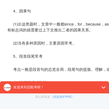
4、因果句
(1)出这类题时，文章中一般都since，for，because，as，th
有标志词的就需要过上下文推出二者的因果关系。
(2)当有多种原因时，主要原因常考。
5、段首段尾常考
考点一般是段首句的总览全局，段尾句的提炼、理解，
6、转折处或对比处
在历年考题中，转折和对比一直受到命题者的青睐。文章过how
转折后的内容常常是作者真正表达的内容。对比常用unlike，differ
的是对比双方的属性。对转折题，我们要着重把握作者转折