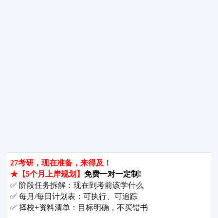
热词推荐
招生简章
专业目录
院校排名
考研择校
备考推荐
英语真题
政治真题
数学真题
翻译硕士
考研关注
考研动态
考研常识
报名攻略
考研分数
考研辅导
北京分校
济南分校
徐州分校
沧州分校
热门院校
南京师范大学
苏州大学
华东师范大学
友情链接
集团分站
专业课子站
考研工具
启航教育官网
计算机子站
研招网
启航教育集训
经济学子站
课程库
启航教育网课
管理学子站
视频库