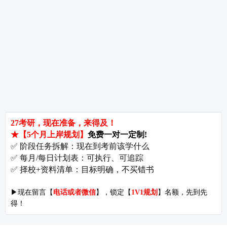
备考推荐
英语真题
政治真题
数学真题
翻译硕士
考研关注
考研动态
考研常识
报名攻略
考研分数
考研辅导
北京分校
济南分校
徐州分校
沧州分校
热门院校
南京师范大学
苏州大学
华东师范大学
友情链接
集团分站
专业课子站
考研工具
启航教育官网
计算机子站
研招网
启航教育集训
经济学子站
课程库
启航教育网课
管理学子站
视频库
集团网站
教育学子站
师资库
北京分校
心理学子站
资料下载
沈阳分校
会计专硕子站
图书库