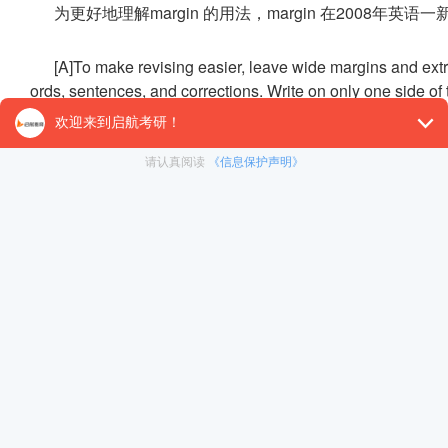
为更好地理解margin 的用法，margin 在2008
[A]To make revising easier, leave wide margins and ext
ords, sentences, and corrections. Write on only one
的空白”，本篇文章从文章开始就一直在论述如何写作，写
处，与经济领域无关，margin 译为常见意思“边缘，页面
在行与行之间流出较宽的边缘和充裕的空间，以便在容易添
写。
以上常见单词的生僻词义及用法你都掌握了吗?更多202
【26考研辅导课程推荐】：
26考研集训课程
,
VIP领学计
对1）
, 这些课程中都会配有内部讲义以及辅导书和资
督学，并配有24小时答疑和模拟测试等，可直接咨询在
冲刺集训营
暑期集训营