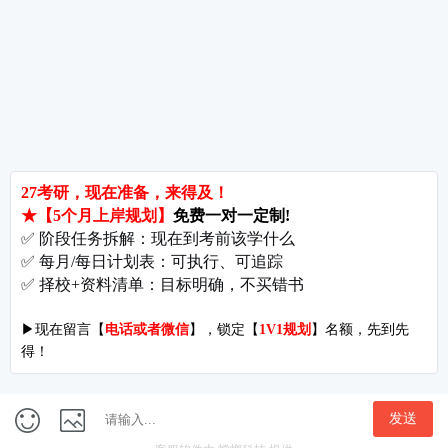
考研辅导
北京分校
济南分校
徐州分校
沧州分校
热门院校
南京师范大学
苏州大学
华东师范大学
友情链接
集团分站
专业课子站
考研工具
启航教育官网
计算机子站
研招网
启航教育集训
经济学子站
课程库
启航教育网课
管理学子站
视频库
集团网站
教育学子站
师资库
北京分校
心理学子站
资料下载
沈阳分校
会计专硕子站
图书库
启航之家
法律硕士子站