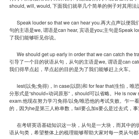
should, will, would, 下面我们就举几个简单的例子对其
Speak louder so that we can hear you.
句的主语是we, 谓语是can hear, 宾语是you;主句是Sp
了我们能够听见你说。
We should get up early in order that we can ca
引导了一个目的状语从句，从句的主语是we, 谓语是can catch，宾语是t
我们得早点起，早点起的目的是为了我们能够赶上火车。
lest(以免;免得)，in case(以防)和 for fear t
分形式是“should+动词原形”，should可以省略。He is now studying hard
exam.他现在努力学习免得/以免/唯恐他的考试失败。乍一看，in ca
的，因为he是第三人称单数，fail要么加s要么是过去式，事
在考研英语基础知识这一块，从句是一大块，而其中的
语从句类，希望整体上的梳理能够帮助大家对每一类从句都