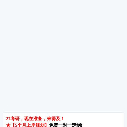
考研数学高分考生备考经验分享
考研数学备考重点及规划
考研数学全年备考经验分享
热词推荐
招生简章
专业目录
院校排名
考研择校
备考推荐
英语真题
政治真题
数学真题
翻译硕士
考研关注
考研动态
考研常识
报名攻略
考研分数
考研辅导
北京分校
济南分校
徐州分校
沧州分校
热门院校
南京师范大学
苏州大学
华东师范大学
友情链接
集团分站
专业课子站
考研工具