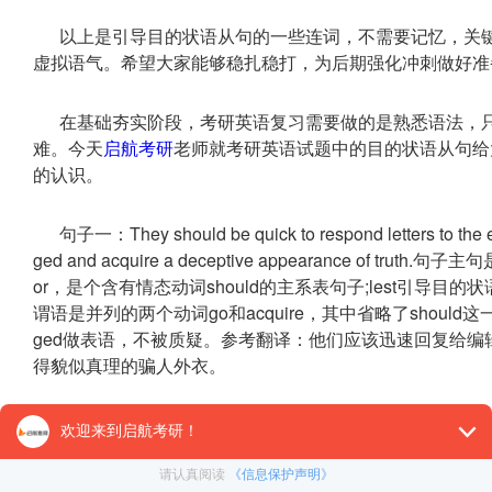
以上是引导目的状语从句的一些连词，不需要记忆，关键要注意的地方是
虚拟语气。希望大家能够稳扎稳打，为后期强化冲刺做好准
在基础夯实阶段，考研英语复习需要做的是熟悉语法，
难。今天
启航考研
老师就考研英语试题中的目的状语从句给
的认识。
句子一：They should be quick to respond letters to the edi
ged and acquire a deceptive appearance of truth.句子主句是Th
or，是个含有情态动词should的主系表句子;lest引导目的状语从句，从
谓语是并列的两个动词go和acquire，其中省略了should这
ged做表语，不被质疑。参考翻译：他们应该迅速回复给
得貌似真理的骗人外衣。
句子二：In addition，the cameraman must have a knowledg
people and objects in each shot will produce the de
man must have a knowledge of composition，其中主