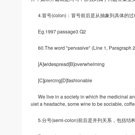
4.冒号(colon)：冒号前后是从抽象到具
Eg.1997 passage3 Q2
60.The word "pervasive" (Line 1, Paragraph
[A]widespread[B]overwhelming
[C]piercing[D]fashionable
We live in a society in which the medicinal an
uiet a headache, some wine to be sociable, coffee 
5.分号(semi-colon)前后是并列关系，包