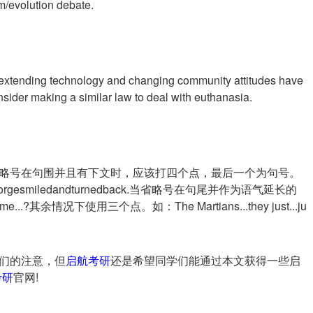
m/evolution debate.
e-extending technology and changing community attitudes have
onsider making a similar law to deal with euthanasia.
略号在句围并且有下文时，应该打四个点，最后一个为句号。
her....Jorgesmiledandturnedback.当省略号在句尾并作为语气延长的
?其余情况下使用三个点。如：The Martians...they just...ju
们的注意，但
启航考研
还是希望同学们能通过本文获得一些启
考研
官网!