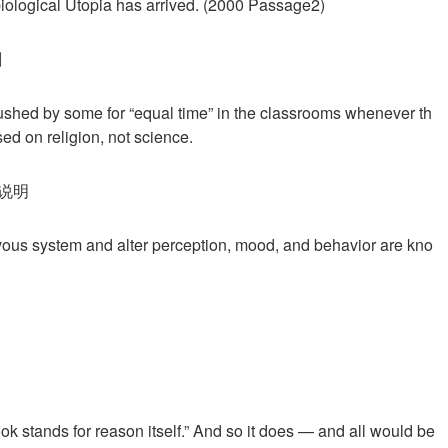
 biological Utopia has arrived. (2000 Passage2)
刺
pushed by some for “equal time” in the classrooms whenever th
sed on religion, not science.
充说明
rvous system and alter perception, mood, and behavior are kno
book stands for reason itself.” And so it does — and all would be