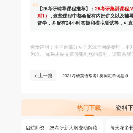
【26考研辅导课程推荐】：
26考研集训课程
,
对1）
, 这些课程中都会配有内部讲义以及
督学，并配有24小时答疑和模拟测试等，可
免责声明：本平台部分帖子来源于网络整理，不
为准。 如果本站文章侵犯到您的权利，请联系我们（4
< 上一篇
2021考研英语常考f-类词汇单词盘点
热门下载
资料
启航师资：25考研新大纲变动解读
每天花多