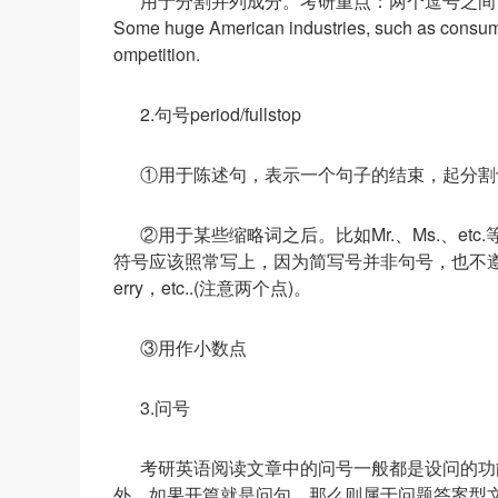
用于分割并列成分。考研重点：两个逗号之间
Some huge American industries, such as consumer 
ompetition.
2.句号period/fullstop
①用于陈述句，表示一个句子的结束，起分割
②用于某些缩略词之后。比如Mr.、Ms.、e
符号应该照常写上，因为简写号并非句号，也不遵循句号的语法。
erry，etc..(注意两个点)。
③用作小数点
3.问号
考研英语阅读文章中的问号一般都是设问的功能
外，如果开篇就是问句，那么则属于问题答案型