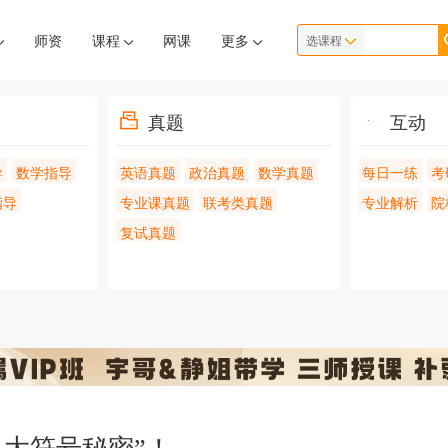
师资
课程
网课
更多
选课程
真题
互动
导
数学指导
英语真题
政治真题
数学真题
每日一练
考
指导
专业课真题
联考类真题
专业解析
院
复试真题