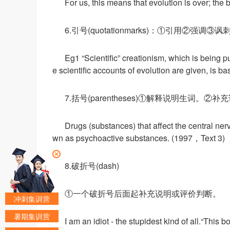
For us, this means that evolution is over; the
6.引号(quotationmarks)：①引用②强调③讽
Eg1 “Scientific” creationism, which is being 
e scientific accounts of evolution are given, is ba
7.括号(parentheses)①解释说明生词。②补
Drugs (substances) that affect the central ne
wn as psychoactive substances. (1997，Text 3)
8.破折号(dash)
①一个破折号后面起补充说明或评价判断。
冲刺集训营
暑期集训营
I am an idiot - the stupidest kind of all.“This 