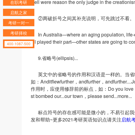
well were reason the only judge in the creationis
在职考研
启航之家
②两破折号之间其补充说明，可先跳过不看。
考研一对一
考研择校
In Australia—where an aging population, lif
all played their part—other states are going to c
400-1087-500
9.省略号(ellipsis)...
英文中的省略号的作用和汉语是一样的。当省
如：Anditflewfurther，andfurther，andfurt
作用时，应使用修辞前的标点，如：Do you love me...
st bombed our...our town，please send...more...
标点符号的存在感可能是微小的，不易引起我
发和帮助~更多2021考研英语知识点请关注
启航