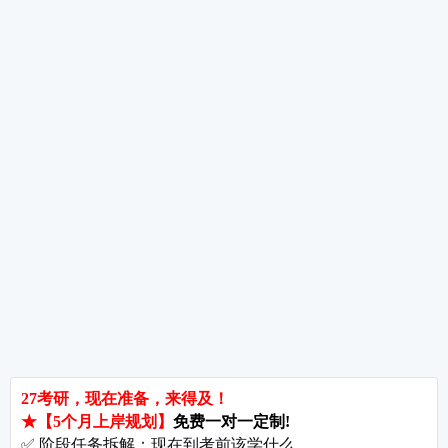
考研数学备考重点及规划
考研数学全年备考经验分享
热词推荐
招生简章
专业目录
院校排名
考研择校
备考推荐
英语真题
政治真题
数学真题
翻译硕士
考研关注
考研动态
考研常识
报名攻略
考研分数
考研辅导
北京分校
济南分校
徐州分校
沧州分校
热门院校
南京师范大学
苏州大学
华东师范大学
友情链接
集团分站
专业课子站
考研工具