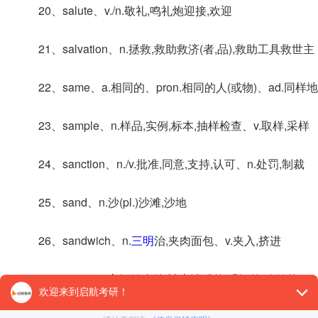
20、salute、v./n.敬礼,鸣礼炮迎接,欢迎
21、salvation、n.拯救,救助救济(者,品),救助工具救世主
22、same、a.相同的、pron.相同的人(或物)、ad.同样地
23、sample、n.样品,实例,标本,抽样检查、v.取样,采样
24、sanction、n./v.批准,同意,支持,认可、n.处罚,制裁
25、sand、n.沙(pl.)沙滩,沙地
26、sandwich、n.
三明
治,夹肉面包、v.夹入,挤进
27、sane、a.心智健全的,神志清醒的,明智的,稳健的
28、sarcastic、a.讽刺的