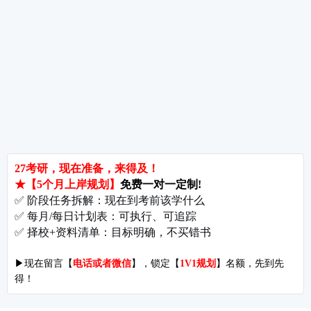
备考推荐
英语真题
政治真题
数学真题
翻译硕士
考研关注
考研动态
考研常识
报名攻略
考研分数
考研辅导
北京分校
济南分校
徐州分校
沧州分校
热门院校
南京师范大学
苏州大学
华东师范大学
友情链接
集团分站
专业课子站
考研工具
启航教育官网
计算机子站
研招网
启航教育集训
经济学子站
课程库
启航教育网课
管理学子站
视频库
集团网站
教育学子站
师资库
北京分校
心理学子站
资料下载
沈阳分校
会计专硕子站
图书库