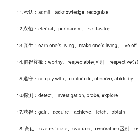
11.承认：admit、acknowledge, recognize
12.永恒：eternal、permanent、everlasting
13.谋生：earn one’s living、make one’s living、live off
14.值得尊敬：worthy、respectable(区别：respective分
15.遵守：comply with、conform to, observe, abide by
16.探测：detect、investigation, probe, explore
17.获得：gain、acquire、achieve、fetch、obtain
18. 高估：overestimate、overrate、overvalue (区别：o