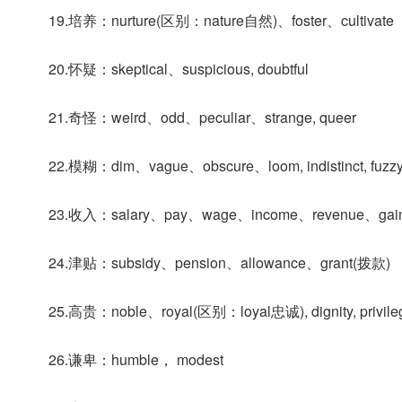
19.培养：nurture(区别：nature自然)、foster、cultivate
20.怀疑：skeptical、suspicious, doubtful
21.奇怪：weird、odd、peculiar、strange, queer
22.模糊：dim、vague、obscure、loom, indistinct, fuzz
23.收入：salary、pay、wage、income、revenue、gain
24.津贴：subsidy、pension、allowance、grant(拨款)
25.高贵：noble、royal(区别：loyal忠诚), dignity, privile
26.谦卑：humble， modest