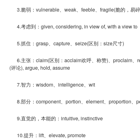
3.脆弱：vulnerable、weak、feeble、fragile(脆的，易碎的
4.考虑到：given, considering, in view of, with a view to
5.抓住：grasp、capture、seize(区别：size尺寸)
6.主张：claim(区别：acclaim欢呼、称赞)、proclaim、rema
(评论), argue, hold, assume
7.智力：wisdom、intelligence、wit
8.部分：component、portion、element、proportion、perc
9.直觉的，本能的：intuitive, instinctive
10.提升：lift、elevate, promote