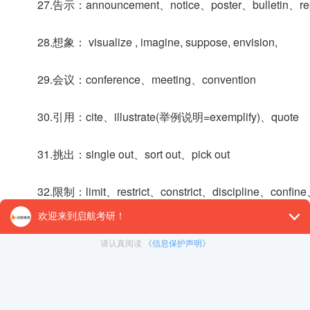
27.告示：announcement、notice、poster、bulletin、rep
28.想象： visualize , imagine, suppose, envision,
29.会议：conference、meeting、convention
30.引用：cite、illustrate(举例说明=exemplify)、quote
31.挑出：single out、sort out、pick out
32.限制：limit、restrict、constrict、discipline、confin
33.利用：usable、available、applicable
34.use → utilize、adopt、take、employ、apply
35.偏见：bias、prejudice、discrimination、inequality