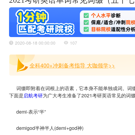
2021考研英语单词常见词缀（五十
2020-08-18 00:00:00
107
全科400+冲刺备考指导 大咖领学>>
词缀即附着在词根上的语素，它本身不能单独成词。词
下面是
启航考研
为广大考生准备了2021考研英语常见的词
demi-表示“半”
demigod半神半人(demi+god神)