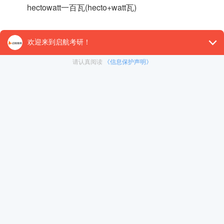
hectowatt一百瓦(hecto+watt瓦)
decimate大量毁灭(decim=deci+ate→杀十分之一，大
以上就是2021考研英语单词常用词缀，对词缀有所熟
义和用法也有帮助，
启航考研
建议考生不要忽视这方面知识
【26考研辅导课程推荐】：
26考研集训课程
,
VIP领学计
对1）
, 这些课程中都会配有内部讲义以及辅导书和资
督学，并配有24小时答疑和模拟测试等，可直接咨询在
冲刺集训营
免责声明：本平台部分帖子来源于网络整理，不对事件的真
为准。 如果本站文章侵犯到您的权利，请联系我们（400-10
暑期集训营
在职考研