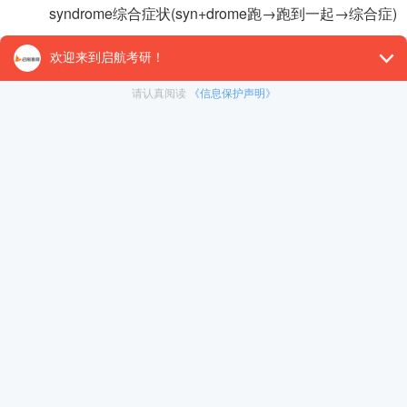
syndrome综合症状(syn+drome跑→跑到一起→综合症)
以上就是2021考研英语单词常用词缀，对词缀有所熟
义和用法也有帮助，
启航考研
建议考生不要忽视这方面知识
【26考研辅导课程推荐】：
26考研集训课程
,
VIP领学计
对1）
, 这些课程中都会配有内部讲义以及辅导书和资
督学，并配有24小时答疑和模拟测试等，可直接咨询在
免责声明：本平台部分帖子来源于网络整理，不对事件的真
冲刺集训营
为准。 如果本站文章侵犯到您的权利，请联系我们（400-10
暑期集训营
在职考研
< 上一篇
2021考研英语经典例句翻译（43）
启航之家