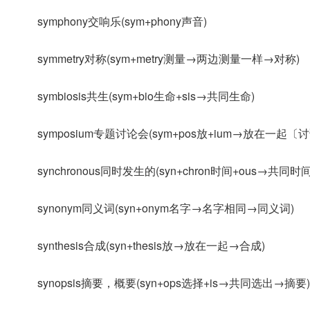
symphony交响乐(sym+phony声音)
symmetry对称(sym+metry测量→两边测量一样→对称)
symbiosis共生(sym+bio生命+sis→共同生命)
symposium专题讨论会(sym+pos放+ium→放在一起
synchronous同时发生的(syn+chron时间+ous→共同时
synonym同义词(syn+onym名字→名字相同→同义词)
synthesis合成(syn+thesis放→放在一起→合成)
synopsis摘要，概要(syn+ops选择+is→共同选出→摘要)