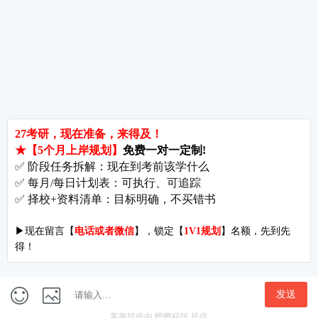
考研辅导
北京分校
济南分校
徐州分校
沧州分校
热门院校
南京师范大学
苏州大学
华东师范大学
友情链接
集团分站
专业课子站
考研工具
启航教育官网
计算机子站
研招网
启航教育集训
经济学子站
课程库
启航教育网课
管理学子站
视频库
集团网站
教育学子站
师资库
北京分校
心理学子站
资料下载
沈阳分校
会计专硕子站
图书库
启航之家
法律硕士子站