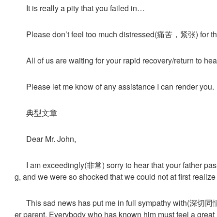
It is really a pity that you failed in…
Please don’t feel too much distressed(痛苦，紧张) for this
All of us are waiting for your rapid recovery/return to
Please let me know of any assistance I can render you.
典型文章
Dear Mr. John,
I am exceedingly(非常) sorry to hear that your father pa
g, and we were so shocked that we could not at first realize 
This sad news has put me in full sympathy with(深切同情
er parent. Everybody who has known him must feel a great 