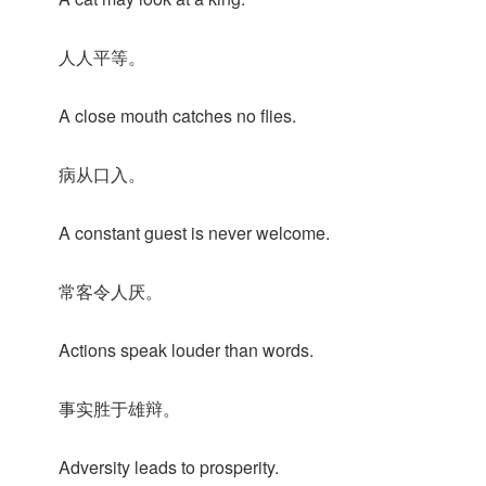
人人平等。
A close mouth catches no flies.
病从口入。
A constant guest is never welcome.
常客令人厌。
Actions speak louder than words.
事实胜于雄辩。
Adversity leads to prosperity.