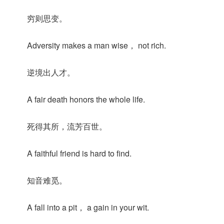
穷则思变。
Adversity makes a man wise， not rich.
逆境出人才。
A fair death honors the whole life.
死得其所，流芳百世。
A faithful friend is hard to find.
知音难觅。
A fall into a pit， a gain in your wit.