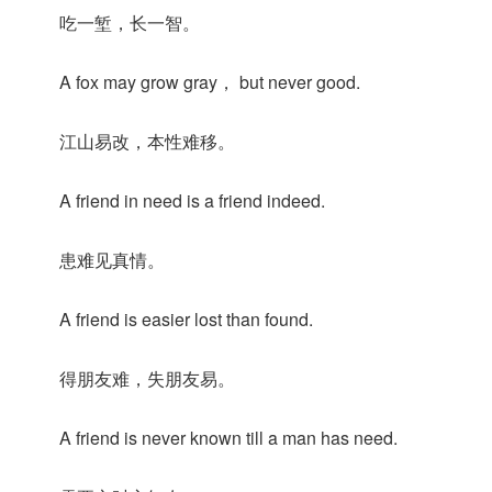
吃一堑，长一智。
A fox may grow gray， but never good.
江山易改，本性难移。
A friend in need is a friend indeed.
患难见真情。
A friend is easier lost than found.
得朋友难，失朋友易。
A friend is never known till a man has need.