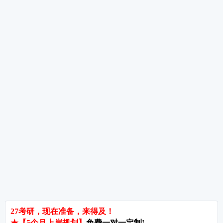
考研数学高分考生备考经验分享
考研数学备考重点及规划
考研数学全年备考经验分享
热词推荐
招生简章
专业目录
院校排名
考研择校
备考推荐
英语真题
政治真题
数学真题
翻译硕士
考研关注
考研动态
考研常识
报名攻略
考研分数
考研辅导
北京分校
济南分校
徐州分校
沧州分校
热门院校
南京师范大学
苏州大学
华东师范大学
友情链接
集团分站
专业课子站
考研工具