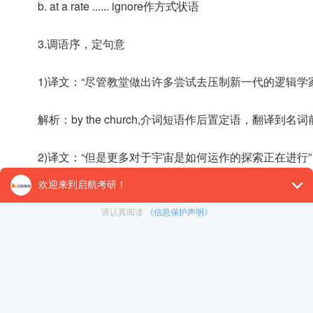
b. at a rate ...... ignore作方式状语
3.调语序，定句意
1)译文：“尽管教堂做出许多尝试去压制新一代的逻辑学
解析：by the church,介词短语作后置定语，翻译到名词前面; 
2)译文：“但是更多对于宇宙是如何运作的探索正在进行”
解析：整体主谓结构，顺译;for+how宾从，介词短语作后置定语修
3)译文：“以人们难以忽视的速度”
解析：at a rate that 以......速度;that从句作定语从句修
4. 依逻辑，组整句：让步状语顺译，方式状语翻译到所