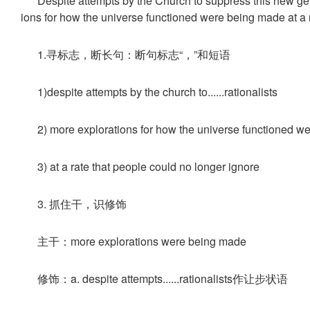
Despite attempts by the Church to suppress this new ge
ions for how the universe functioned were being made at a r
1.寻标志，断长句：断句标志“，”和短语
1)despite attempts by the church to......rationalists
2) more explorations for how the universe functioned 
3) at a rate that people could no longer ignore
3. 抓住干，识修饰
主干：more explorations were being made
修饰：a. despite attempts......rationalists作让步状语