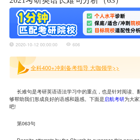
2021考研英语长难句分析（63）
2020-10-12 00:00:00
606
全科400+冲刺备考指导 大咖领学>>
长难句是考研英语语法学习中的重点，也是针对阅读、
够帮助我们形成良好的语感和题感。下面是
启航考研
为大家
吧!
第063句